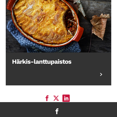
Härkis-lanttupaistos