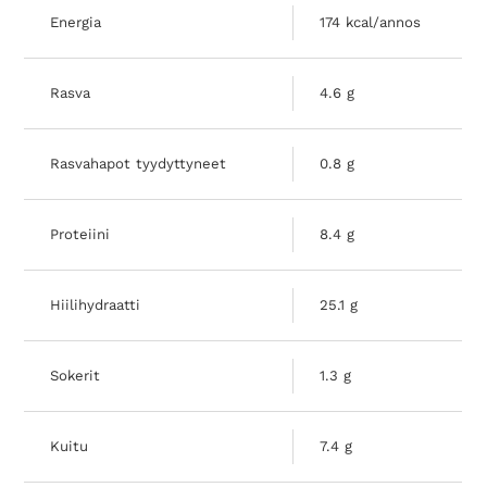
Energia
174 kcal/annos
Rasva
4.6 g
Rasvahapot tyydyttyneet
0.8 g
Proteiini
8.4 g
Hiilihydraatti
25.1 g
Sokerit
1.3 g
Search Diabetes Wellness Suomi
Kuitu
7.4 g