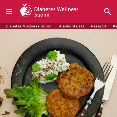
TIETOA DIABETEKSESTA
Diabetes Wellness Suomi
Ajankohtaista
Reseptit
Ka
TUTKIMUS
AJANKOHTAISTA
TIETOA MEISTÄ
ILMAISET DIABETESTUOTTEET
LAHJOITA
Mittaa verensokerisi