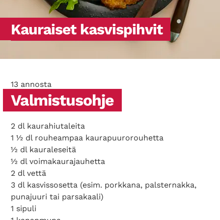
Kauraiset kasvispihvit
13 annosta
Valmistusohje
2 dl kaurahiutaleita
1 ½ dl rouheampaa kaurapuurorouhetta
½ dl kauraleseitä
½ dl voimakaurajauhetta
2 dl vettä
3 dl kasvissosetta (esim. porkkana, palsternakka,
punajuuri tai parsakaali)
1 sipuli