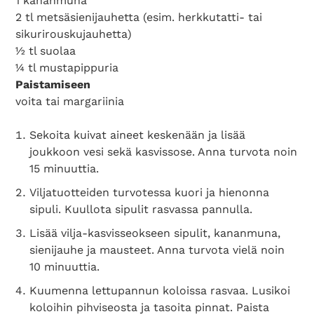
1 kananmuna
2 tl metsäsienijauhetta (esim. herkkutatti- tai
sikurirouskujauhetta)
½ tl suolaa
¼ tl mustapippuria
Paistamiseen
voita tai margariinia
Sekoita kuivat aineet keskenään ja lisää
joukkoon vesi sekä kasvissose. Anna turvota noin
15 minuuttia.
Viljatuotteiden turvotessa kuori ja hienonna
sipuli. Kuullota sipulit rasvassa pannulla.
Lisää vilja-kasvisseokseen sipulit, kananmuna,
sienijauhe ja mausteet. Anna turvota vielä noin
10 minuuttia.
Kuumenna lettupannun koloissa rasvaa. Lusikoi
koloihin pihviseosta ja tasoita pinnat. Paista