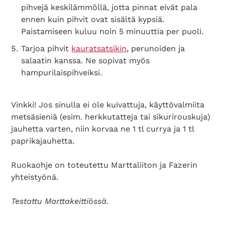
pihvejä keskilämmöllä, jotta pinnat eivät pala
ennen kuin pihvit ovat sisältä kypsiä.
Paistamiseen kuluu noin 5 minuuttia per puoli.
Tarjoa pihvit
kauratsatsikin
, perunoiden ja
salaatin kanssa. Ne sopivat myös
hampurilaispihveiksi.
Vinkki! Jos sinulla ei ole kuivattuja, käyttövalmiita
metsäsieniä (esim. herkkutatteja tai sikurirouskuja)
jauhetta varten, niin korvaa ne 1 tl currya ja 1 tl
paprikajauhetta.
Ruokaohje on toteutettu Marttaliiton ja Fazerin
yhteistyönä.
Testattu Marttakeittiössä.