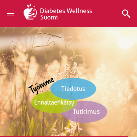
TIETOA DIABETEKSESTA
TUTKIMUS
AJANKOHTAISTA
TIETOA MEISTÄ
ILMAISET DIABETESTUOTTEET
LAHJOITA
Mittaa verensokerisi