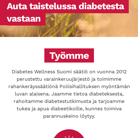
Auta taistelussa diabetesta
vastaan
Työmme
Diabetes Wellness Suomi säätiö on vuonna 2012
perustettu varainkeruujärjestö ja toimimme
rahankeräyssäätiönä Poliisihallituksen myöntämän
luvan alaisena. Jaamme tietoa diabeteksesta,
rahoitamme diabetestutkimusta ja tarjoamme
tukea ja apua diabeetikoille, kunnes toimiva
parannuskeino löytyy.