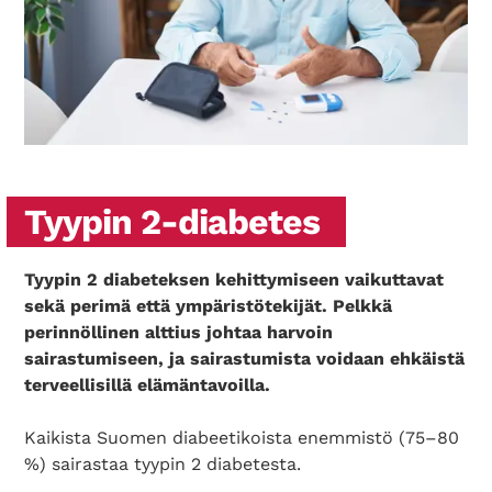
Tyypin 2-diabetes
Tyypin 2 diabeteksen kehittymiseen vaikuttavat
sekä perimä että ympäristötekijät. Pelkkä
perinnöllinen alttius johtaa harvoin
sairastumiseen, ja sairastumista voidaan ehkäistä
terveellisillä elämäntavoilla.
Kaikista Suomen diabeetikoista enemmistö (75–80
%) sairastaa tyypin 2 diabetesta.