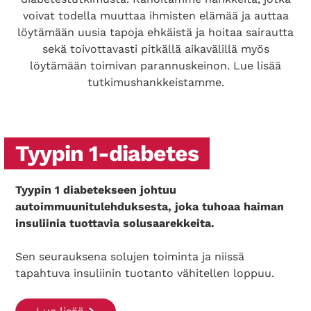
voivat todella muuttaa ihmisten elämää ja auttaa
löytämään uusia tapoja ehkäistä ja hoitaa sairautta
sekä toivottavasti pitkällä aikavälillä myös
löytämään toimivan parannuskeinon. Lue lisää
tutkimushankkeistamme.
Tyypin 1-diabetes
Tyypin 1 diabetekseen johtuu
autoimmuunitulehduksesta, joka tuhoaa haiman
insuliinia tuottavia solusaarekkeita.
Sen seurauksena solujen toiminta ja niissä
tapahtuva insuliinin tuotanto vähitellen loppuu.