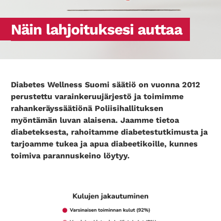
Näin lahjoituksesi auttaa
Diabetes Wellness Suomi säätiö on vuonna 2012
perustettu varainkeruujärjestö ja toimimme
rahankeräyssäätiönä Poliisihallituksen
myöntämän luvan alaisena. Jaamme tietoa
diabeteksesta, rahoitamme diabetestutkimusta ja
tarjoamme tukea ja apua diabeetikoille, kunnes
toimiva parannuskeino löytyy.