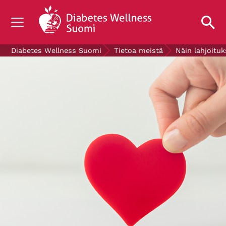
TIETOA DIABETEKSESTA
Diabetes Wellness Suomi
Tietoa meistä
Näin lahjoituk
TUTKIMUS
AJANKOHTAISTA
TIETOA MEISTÄ
ILMAISET DIABETESTUOTTEET
LAHJOITA
Mittaa verensokerisi