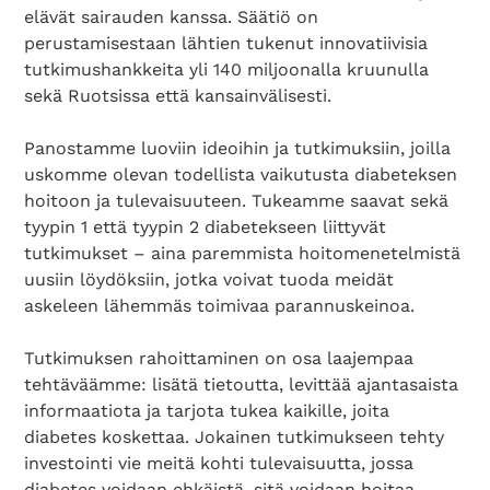
elävät sairauden kanssa. Säätiö on
perustamisestaan lähtien tukenut innovatiivisia
tutkimushankkeita yli 140 miljoonalla kruunulla
sekä Ruotsissa että kansainvälisesti.
Panostamme luoviin ideoihin ja tutkimuksiin, joilla
uskomme olevan todellista vaikutusta diabeteksen
hoitoon ja tulevaisuuteen. Tukeamme saavat sekä
tyypin 1 että tyypin 2 diabetekseen liittyvät
tutkimukset – aina paremmista hoitomenetelmistä
uusiin löydöksiin, jotka voivat tuoda meidät
askeleen lähemmäs toimivaa parannuskeinoa.
Tutkimuksen rahoittaminen on osa laajempaa
tehtäväämme: lisätä tietoutta, levittää ajantasaista
informaatiota ja tarjota tukea kaikille, joita
diabetes koskettaa. Jokainen tutkimukseen tehty
investointi vie meitä kohti tulevaisuutta, jossa
diabetes voidaan ehkäistä, sitä voidaan hoitaa