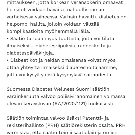
mittaukseen, jotta korkean verensokerin omaavat
henkilöt voidaan havaita mahdollisimman
varhaisessa vaiheessa. Varhain havaittu diabetes on
helpompi hallita, jolloin voidaan välttää
komplikaatioita myöhemmällä iällä.
• Säätiö tarjoaa myös tuotteita, joita voi tilata
ilmaiseksi – diabetesriipuksia, rannekkeita ja
diabetespäiväkirjoja.
• Diabeetikot ja heidän omaisensa voivat myös
ottaa yhteyttä ilmaiseksi diabeteshoitajaamme,
jolta voi kysyä yleisiä kysymyksiä sairaudesta.
Suomessa Diabetes Wellness Suomi säätiön
varainkeruuta valvoo poliisiviranomainen voimassa
olevan keräysluvan (RA/2020/1121) mukaisesti.
Säätiön toimintaa valvoo lisäksi Patentti- ja
rekisterihallinto (PRH) säätiörekisterin osalta. PRH
varmistaa, että säätiö toimii säätiölain ja omien