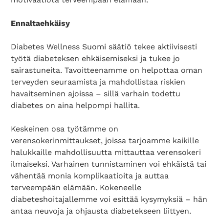
Ennaltaehkäisy
Diabetes Wellness Suomi säätiö tekee aktiivisesti
työtä diabeteksen ehkäisemiseksi ja tukee jo
sairastuneita. Tavoitteenamme on helpottaa oman
terveyden seuraamista ja mahdollistaa riskien
havaitseminen ajoissa – sillä varhain todettu
diabetes on aina helpompi hallita.
Keskeinen osa työtämme on
verensokerinmittaukset, joissa tarjoamme kaikille
halukkaille mahdollisuutta mittauttaa verensokeri
ilmaiseksi. Varhainen tunnistaminen voi ehkäistä tai
vähentää monia komplikaatioita ja auttaa
terveempään elämään. Kokeneelle
diabeteshoitajallemme voi esittää kysymyksiä – hän
antaa neuvoja ja ohjausta diabetekseen liittyen.