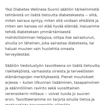
Yksi Diabetes Wellness Suomi säätiön tärkeimmistä
tehtävistä on lisätä tietoutta diabeteksesta – siitä,
miten sairaus syntyy, miten sitä voidaan ehkäistä ja
miten sen kanssa voi elää hyvää elämää. Haluamme
tehdä diabeteksen ymmärtämisestä
mahdollisimman helppoa, olitpa itse sairastunut,
sinulla on läheinen, joka sairastaa diabetesta, tai
haluat muuten vain huolehtia omasta
terveydestäsi.
Säätiön tiedotustyön tavoitteena on lisätä tietoutta
riskitekijöistä, varhaisista oireista ja terveellisten
elämäntapojen merkityksestä. Pienet muutokset
arjessa – kuten liikunnan lisääminen, tasapainoinen
ja säännöllinen ravinto sekä vuosittainen
verensokerin mittaus – voivat tuoda jo suuren
eron. Tavoitteenamme on tarjota sinulle tietoa ja
motivaatiota terveempään elämään.