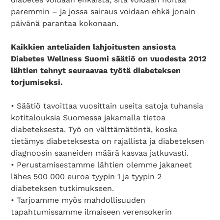
paremmin – ja jossa sairaus voidaan ehkä jonain
päivänä parantaa kokonaan.
Kaikkien anteliaiden lahjoitusten ansiosta
Diabetes Wellness Suomi säätiö on vuodesta 2012
lähtien tehnyt seuraavaa työtä diabeteksen
torjumiseksi.
• Säätiö tavoittaa vuosittain useita satoja tuhansia
kotitalouksia Suomessa jakamalla tietoa
diabeteksesta. Työ on välttämätöntä, koska
tietämys diabeteksesta on rajallista ja diabeteksen
diagnoosin saaneiden määrä kasvaa jatkuvasti.
• Perustamisestamme lähtien olemme jakaneet
lähes 500 000 euroa tyypin 1 ja tyypin 2
diabeteksen tutkimukseen.
• Tarjoamme myös mahdollisuuden
tapahtumissamme ilmaiseen verensokerin