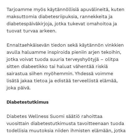
Tarjoamme myös käytännöllisiä apuvälineitä, kuten
maksuttomia diabetesriipuksia, rannekkeita ja
Search Diabetes Wellness Suomi
diabetespäiväkirjoja, jotka tukevat omahoitoa ja
tuovat turvaa arkeen.
Ennaltaehkäisevän tiedon sekä käytännön vinkkien
avulla haluamme inspiroida pieniin arjen tekoihin,
jotka voivat tuoda suuria terveyshyötyjä – olitpa
sitten diabeetikko tai haluat vähentää riskiä
sairastua siihen myöhemmin. Yhdessä voimme
lisätä jakaa tietoa ja edistää terveellistä elämää,
joka päivä.
Diabetestutkimus
Diabetes Wellness Suomi säätiö rahoittaa
vuosittain diabetestutkimusta tavoitteenaan tuoda
todellisia muutoksia niiden ihmisten elämään, jotka