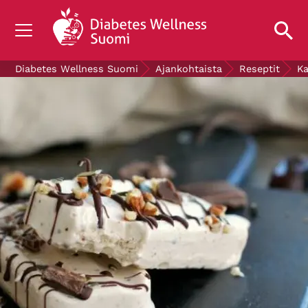
TIETOA DIABETEKSESTA
Diabetes Wellness Suomi
Ajankohtaista
Reseptit
Ka
TUTKIMUS
AJANKOHTAISTA
TIETOA MEISTÄ
ILMAISET DIABETESTUOTTEET
LAHJOITA
Mittaa verensokerisi