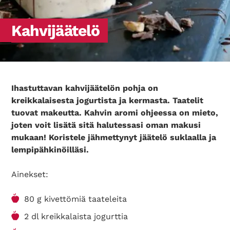
Kahvijäätelö
Ihastuttavan kahvijäätelön pohja on
kreikkalaisesta jogurtista ja kermasta. Taatelit
tuovat makeutta. Kahvin aromi ohjeessa on mieto,
joten voit lisätä sitä halutessasi oman makusi
mukaan! Koristele jähmettynyt jäätelö suklaalla ja
lempipähkinöilläsi.
Ainekset:
80 g kivettömiä taateleita
2 dl kreikkalaista jogurttia