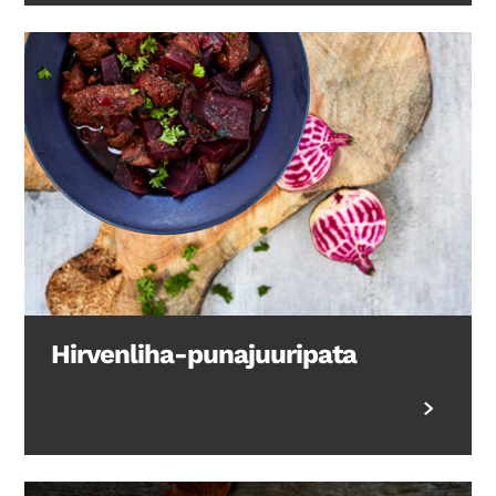
Hirvenliha-punajuuripata