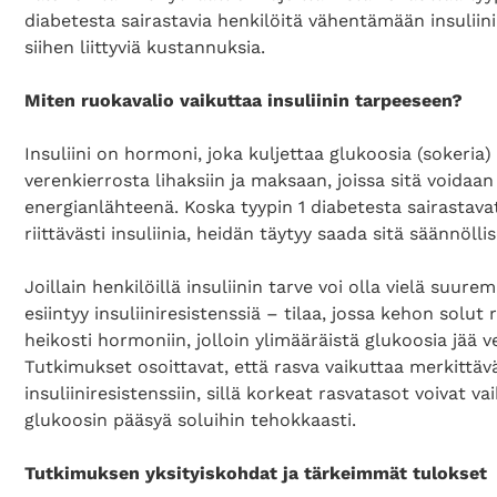
diabetesta sairastavia henkilöitä vähentämään insuliini
siihen liittyviä kustannuksia.
Miten ruokavalio vaikuttaa insuliinin tarpeeseen?
Insuliini on hormoni, joka kuljettaa glukoosia (sokeria)
verenkierrosta lihaksiin ja maksaan, joissa sitä voidaan
energianlähteenä. Koska tyypin 1 diabetesta sairastava
riittävästi insuliinia, heidän täytyy saada sitä säännöllis
Joillain henkilöillä insuliinin tarve voi olla vielä suuremp
esiintyy insuliiniresistenssiä – tilaa, jossa kehon solut 
heikosti hormoniin, jolloin ylimääräistä glukoosia jää v
Tutkimukset osoittavat, että rasva vaikuttaa merkittäv
insuliiniresistenssiin, sillä korkeat rasvatasot voivat va
glukoosin pääsyä soluihin tehokkaasti.
Tutkimuksen yksityiskohdat ja tärkeimmät tulokset