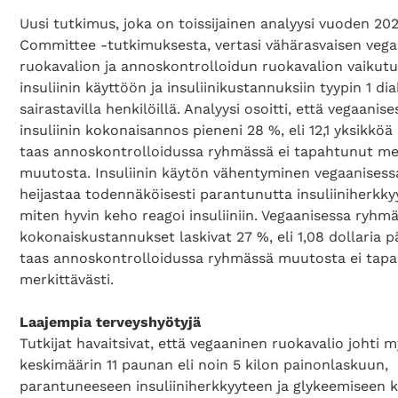
Uusi tutkimus, joka on toissijainen analyysi vuoden 20
Committee -tutkimuksesta, vertasi vähärasvaisen veg
ruokavalion ja annoskontrolloidun ruokavalion vaikutu
insuliinin käyttöön ja insuliinikustannuksiin tyypin 1 di
sairastavilla henkilöillä. Analyysi osoitti, että vegaani
insuliinin kokonaisannos pieneni 28 %, eli 12,1 yksikköä
taas annoskontrolloidussa ryhmässä ei tapahtunut me
muutosta. Insuliinin käytön vähentyminen vegaanises
heijastaa todennäköisesti parantunutta insuliiniherkkyyt
miten hyvin keho reagoi insuliiniin. Vegaanisessa ryhmä
kokonaiskustannukset laskivat 27 %, eli 1,08 dollaria p
taas annoskontrolloidussa ryhmässä muutosta ei tap
merkittävästi.
Laajempia terveyshyötyjä
Tutkijat havaitsivat, että vegaaninen ruokavalio johti 
keskimäärin 11 paunan eli noin 5 kilon painonlaskuun,
parantuneeseen insuliiniherkkyyteen ja glykeemiseen k