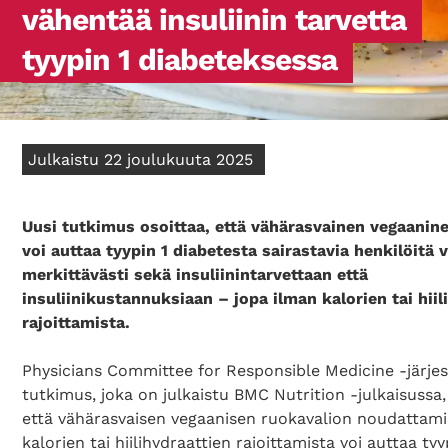
vähentää insuliinin tarvetta
tyypin 1 diabeteksessa
Julkaistu 22 joulukuuta 2025
Uusi tutkimus osoittaa, että vähärasvainen vegaanin
voi auttaa tyypin 1 diabetesta sairastavia henkilöit
merkittävästi sekä insuliinintarvettaan että
insuliinikustannuksiaan – jopa ilman kalorien tai hiil
rajoittamista.
Physicians Committee for Responsible Medicine -järje
tutkimus, joka on julkaistu BMC Nutrition -julkaisussa,
että vähärasvaisen vegaanisen ruokavalion noudattam
kalorien tai hiilihydraattien rajoittamista voi auttaa tyy