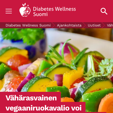
TIETOA DIABETEKSESTA
Diabetes Wellness Suomi
Ajankohtaista
Uutiset
Väh
TUTKIMUS
AJANKOHTAISTA
TIETOA MEISTÄ
ILMAISET DIABETESTUOTTEET
LAHJOITA
Mittaa verensokerisi
Vähärasvainen
vegaaniruokavalio voi