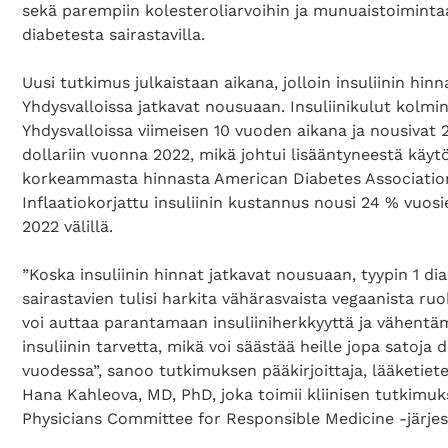
sekä parempiin kolesteroliarvoihin ja munuaistoiminta
diabetesta sairastavilla.
Uusi tutkimus julkaistaan aikana, jolloin insuliinin hinn
Yhdysvalloissa jatkavat nousuaan. Insuliinikulut kolmin
Yhdysvalloissa viimeisen 10 vuoden aikana ja nousivat 2
dollariin vuonna 2022, mikä johtui lisääntyneestä käytö
korkeammasta hinnasta American Diabetes Associatio
Inflaatiokorjattu insuliinin kustannus nousi 24 % vuosi
2022 välillä.
”Koska insuliinin hinnat jatkavat nousuaan, tyypin 1 di
sairastavien tulisi harkita vähärasvaista vegaanista ruo
voi auttaa parantamaan insuliiniherkkyyttä ja vähent
insuliinin tarvetta, mikä voi säästää heille jopa satoja d
vuodessa”, sanoo tutkimuksen pääkirjoittaja, lääketiet
Hana Kahleova, MD, PhD, joka toimii kliinisen tutkimuk
Physicians Committee for Responsible Medicine -järjes