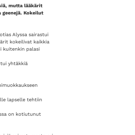
iä, mutta lääkärit
a geenejä. Kokeilut
tias Alyssa sairastui
rit kokeilivat kaikkia
 kuitenkin palasi
tui yhtäkkiä
eenimuokkaukseen
le lapselle tehtiin
yssa on kotiutunut