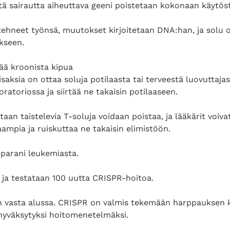
ttä sairautta aiheuttava geeni poistetaan kokonaan käytös
tehneet työnsä, muutokset kirjoitetaan DNA:han, ja solu 
kseen.
tää kroonista kipua
saksia on ottaa soluja potilaasta tai terveestä luovuttajast
ratoriossa ja siirtää ne takaisin potilaaseen.
aan taistelevia T-soluja voidaan poistaa, ja lääkärit voiv
ampia ja ruiskuttaa ne takaisin elimistöön.
 parani leukemiasta.
 ja testataan 100 uutta CRISPR-hoitoa.
in vasta alussa. CRISPR on valmis tekemään harppauksen k
 hyväksytyksi hoitomenetelmäksi.