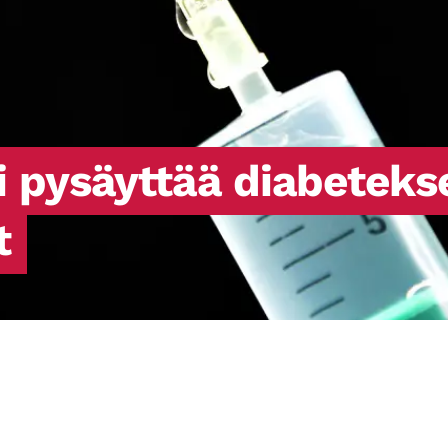
i pysäyttää diabeteks
t