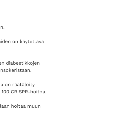
n.
aiden on käytettävä
en diabeetikkojen
ensokeristaan.
a on räätälöity
li 100 CRISPR-hoitoa.
oidaan hoitaa muun