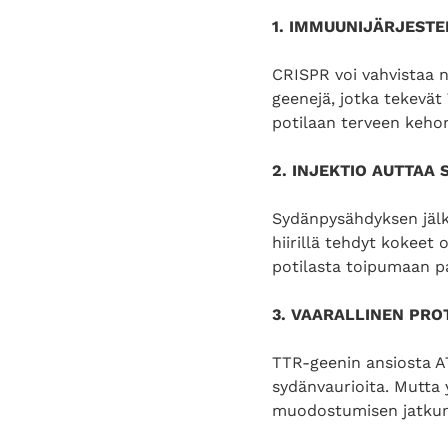
1. IMMUUNIJÄRJEST
CRISPR voi vahvistaa n
geenejä, jotka tekevät 
potilaan terveen keho
2. INJEKTIO AUTTAA
Sydänpysähdyksen jälk
hiirillä tehdyt kokeet 
potilasta toipumaan 
3. VAARALLINEN PROT
TTR-geenin ansiosta AT
sydänvaurioita. Mutta 
muodostumisen jatkum