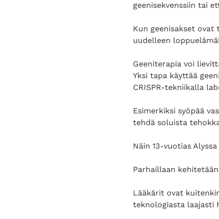
geenisekvenssiin tai e
Kun geenisakset ovat 
uudelleen loppuelämä
Geeniterapia voi lievit
Yksi tapa käyttää geeni
CRISPR-tekniikalla labo
Esimerkiksi syöpää vast
tehdä soluista tehokka
Näin 13-vuotias Alyssa
Parhaillaan kehitetään
Lääkärit ovat kuitenk
teknologiasta laajasti