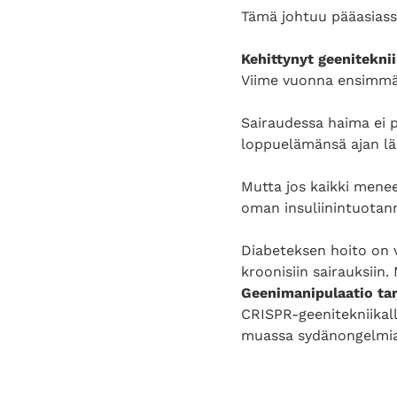
Tämä johtuu pääasiassa
Kehittynyt geenitekni
Viime vuonna ensimmäis
Sairaudessa haima ei p
loppuelämänsä ajan lä
Mutta jos kaikki mene
oman insuliinintuotann
Diabeteksen hoito on v
kroonisiin sairauksiin.
Geenimanipulaatio tar
CRISPR-geenitekniikall
muassa sydänongelmia,