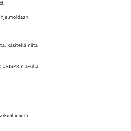
tä.
ohjelmoidaan
a, käsitellä niitä
at CRISPR:n avulla
okeellisesta