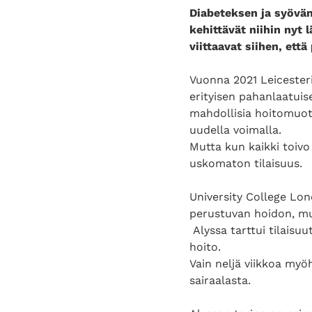
Diabeteksen ja syövän
kehittävät niihin nyt 
viittaavat siihen, että
Vuonna 2021 Leicesteri
erityisen pahanlaatuis
mahdollisia hoitomuoto
uudella voimalla.
Mutta kun kaikki toivo
uskomaton tilaisuus.
University College Lo
perustuvan hoidon, mut
Alyssa tarttui tilaisuu
hoito.
Vain neljä viikkoa myö
sairaalasta.