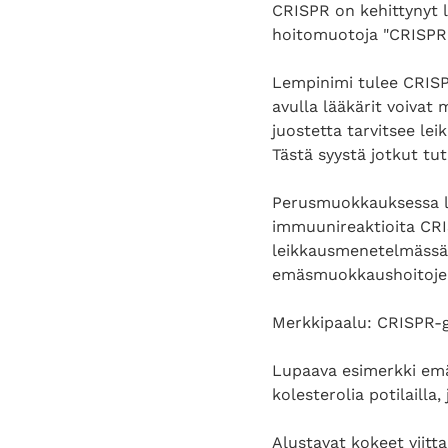
CRISPR on kehittynyt lu
hoitomuotoja "CRISPR 2
Lempinimi tulee CRIS
avulla lääkärit voivat
juostetta tarvitsee le
Tästä syystä jotkut tu
Perusmuokkauksessa lo
immuunireaktioita CRIS
leikkausmenetelmässä
emäsmuokkaushoitojen
Merkkipaalu: CRISPR-g
Lupaava esimerkki em
kolesterolia potilailla
Alustavat kokeet viitta