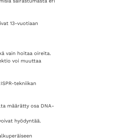
misiä sairastumasta eri
ivat 13-vuotiaan
 vain hoitaa oireita.
jektio voi muuttaa
CRISPR-tekniikan
alta määrätty osa DNA-
 voivat hyödyntää.
 alkuperäiseen