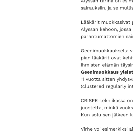
Alyssan tarina on esim
sairauksiin, ja se mull
Lääkärit muokkasivat g
Alyssan kehoon, jossa 
parantumattomien sair
Geenimuokkauksella vo
pian lääkärit ovat kehi
ihmisten elämän täysin
Geenimuokkaus yleis
11 vuotta sitten yhdysv
(clustered regularly i
CRISPR-tekniikassa on 
juostetta, minkä vuoks
Kun solu sen jälkeen ko
Virhe voi esimerkiksi 