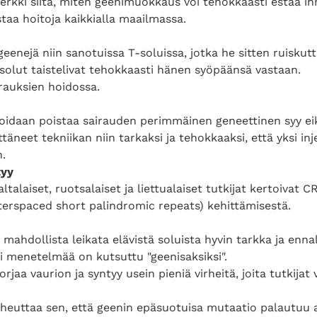
erkki siitä, miten geenimuokkaus voi tehokkaasti estää ih
istaa hoitoja kaikkialla maailmassa.
eenejä niin sanotuissa T-soluissa, jotka he sitten ruiskutt
solut taistelivat tehokkaasti hänen syöpäänsä vastaan.
auksien hoidossa.
idaan poistaa sairauden perimmäinen geneettinen syy eikä
ttäneet tekniikan niin tarkaksi ja tehokkaaksi, että yksi in
.
tyy
altalaiset, ruotsalaiset ja liettualaiset tutkijat kertoivat 
nterspaced short palindromic repeats) kehittämisestä.
mahdollista leikata elävistä soluista hyvin tarkka ja enn
i menetelmää on kutsuttu "geenisaksiksi".
rjaa vaurion ja syntyy usein pieniä virheitä, joita tutkijat
aiheuttaa sen, että geenin epäsuotuisa mutaatio palautuu