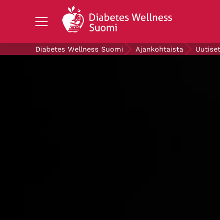
Search Diabetes Wellness Suomi
Diabetes Wellness Suomi
Ajankohtaista
Uutise
TIETOA DIABETEKSESTA
TUTKIMUS
AJANKOHTAISTA
TIETOA MEISTÄ
ILMAISET DIABETESTUOTTEET
LAHJOITA
Mittaa verensokerisi