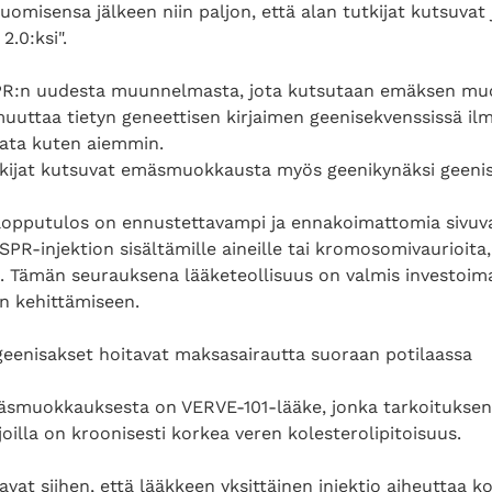
omisensa jälkeen niin paljon, että alan tutkijat kutsuvat 
.0:ksi".
PR:n uudesta muunnelmasta, jota kutsutaan emäksen mu
 muuttaa tietyn geneettisen kirjaimen geenisekvenssissä il
ikata kuten aiemmin.
tkijat kutsuvat emäsmuokkausta myös geenikynäksi geenisa
pputulos on ennustettavampi ja ennakoimattomia sivuva
PR-injektion sisältämille aineille tai kromosomivaurioit
. Tämän seurauksena lääketeollisuus on valmis investo
 kehittämiseen.
eenisakset hoitavat maksasairautta suoraan potilaassa
äsmuokkauksesta on VERVE-101-lääke, jonka tarkoituksen
, joilla on kroonisesti korkea veren kolesterolipitoisuus.
avat siihen, että lääkkeen yksittäinen injektio aiheuttaa k