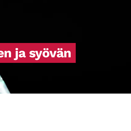
sanottuna sairaus estää kehoa
hyödyntämästä verenkierrossa olevaa
glukoosia, eli sokeria, energiaksi.
en ja syövän