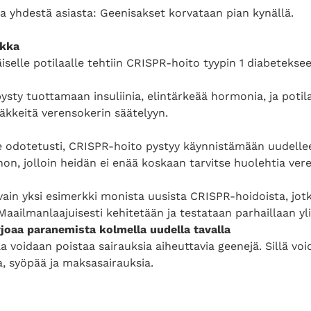
 yhdestä asiasta: Geenisakset korvataan pian kynällä.
ikka
elle potilaalle tehtiin CRISPR-hoito tyypin 1 diabeteksee
ysty tuottamaan insuliinia, elintärkeää hormonia, ja potil
äkkeitä verensokerin säätelyyn.
e odotetusti, CRISPR-hoito pystyy käynnistämään uudelle
on, jolloin heidän ei enää koskaan tarvitse huolehtia ver
ain yksi esimerkki monista uusista CRISPR-hoidoista, jotk
 Maailmanlaajuisesti kehitetään ja testataan parhaillaan y
joaa paranemista kolmella uudella tavalla
a voidaan poistaa sairauksia aiheuttavia geenejä. Sillä v
 syöpää ja maksasairauksia.