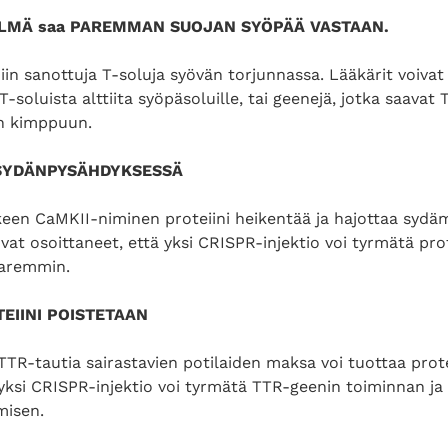
ELMÄ saa PAREMMAN SUOJAN SYÖPÄÄ VASTAAN.
iin sanottuja T-soluja syövän torjunnassa. Lääkärit voivat
T-soluista alttiita syöpäsoluille, tai geenejä, jotka saav
n kimppuun.
 SYDÄNPYSÄHDYKSESSÄ
een CaMKII-niminen proteiini heikentää ja hajottaa sydä
ovat osoittaneet, että yksi CRISPR-injektio voi tyrmätä pro
paremmin.
EIINI POISTETAAN
TR-tautia sairastavien potilaiden maksa voi tuottaa protei
yksi CRISPR-injektio voi tyrmätä TTR-geenin toiminnan ja 
isen.