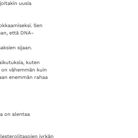
joitakin uusia
okkaamiseksi. Sen
man, että DNA-
ksien sijaan.
ikutuksia, kuten
a, on vähemmän kuin
imaan enemmän rahaa
a on alentaa
olesterolitasojen jyrkän