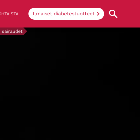
Ilmaiset diabetestuotteet
HTAISTA
t sairaudet
Mikä on diabetes?
Diabeetikon keho ei pysty tuottamaan
insuliinia joko lainkaan tai riittävästi, tai
tuotettu insuliini ei toimi (nk.
insuliiniresistenssi). Yksinkertaisesti