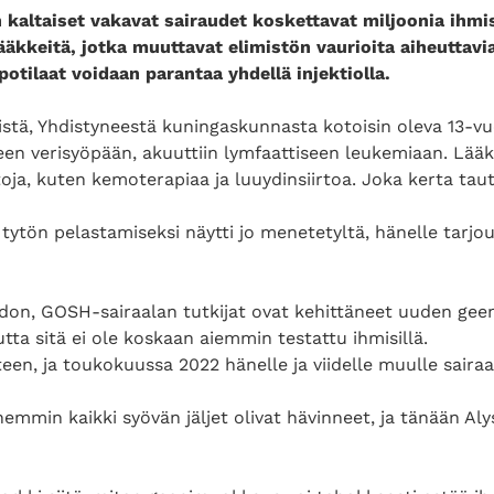
 kaltaiset vakavat sairaudet koskettavat miljoonia ihmis
lääkkeitä, jotka muuttavat elimistön vaurioita aiheuttavi
 potilaat voidaan parantaa yhdellä injektiolla.
stä, Yhdistyneestä kuningaskunnasta kotoisin oleva 13-vuo
een verisyöpään, akuuttiin lymfaattiseen leukemiaan. Lääkä
ja, kuten kemoterapiaa ja luuydinsiirtoa. Joka kerta tauti
 tytön pelastamiseksi näytti jo menetetyltä, hänelle tarjou
ndon, GOSH-sairaalan tutkijat ovat kehittäneet uuden g
ta sitä ei ole koskaan aiemmin testattu ihmisillä.
teen, ja toukokuussa 2022 hänelle ja viidelle muulle sairaal
hemmin kaikki syövän jäljet olivat hävinneet, ja tänään Al