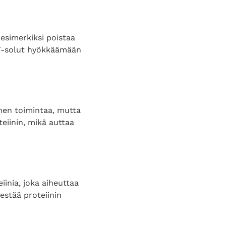
 esimerkiksi poistaa
at T-solut hyökkäämään
men toimintaa, mutta
teiinin, mikä auttaa
inia, joka aiheuttaa
estää proteiinin