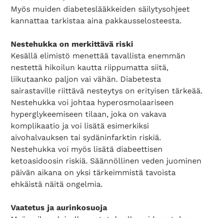
Myös muiden diabeteslääkkeiden säilytysohjeet
kannattaa tarkistaa aina pakkausselosteesta.
Nestehukka on merkittävä riski
Kesällä elimistö menettää tavallista enemmän
nestettä hikoilun kautta riippumatta siitä,
liikutaanko paljon vai vähän. Diabetesta
sairastaville riittävä nesteytys on erityisen tärkeää.
Nestehukka voi johtaa hyperosmolaariseen
hyperglykeemiseen tilaan, joka on vakava
komplikaatio ja voi lisätä esimerkiksi
aivohalvauksen tai sydäninfarktin riskiä.
Nestehukka voi myös lisätä diabeettisen
ketoasidoosin riskiä. Säännöllinen veden juominen
päivän aikana on yksi tärkeimmistä tavoista
ehkäistä näitä ongelmia.
Vaatetus ja aurinkosuoja