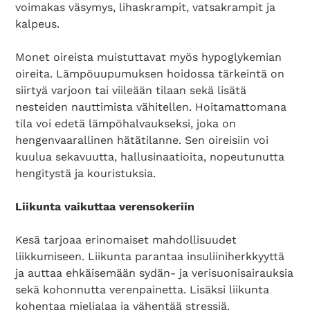
voimakas väsymys, lihaskrampit, vatsakrampit ja
kalpeus.
Monet oireista muistuttavat myös hypoglykemian
oireita. Lämpöuupumuksen hoidossa tärkeintä on
siirtyä varjoon tai viileään tilaan sekä lisätä
nesteiden nauttimista vähitellen. Hoitamattomana
tila voi edetä lämpöhalvaukseksi, joka on
hengenvaarallinen hätätilanne. Sen oireisiin voi
kuulua sekavuutta, hallusinaatioita, nopeutunutta
hengitystä ja kouristuksia.
Liikunta vaikuttaa verensokeriin
Kesä tarjoaa erinomaiset mahdollisuudet
liikkumiseen. Liikunta parantaa insuliiniherkkyyttä
ja auttaa ehkäisemään sydän- ja verisuonisairauksia
sekä kohonnutta verenpainetta. Lisäksi liikunta
kohentaa mielialaa ja vähentää stressiä.