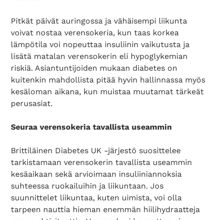
Pitkät päivät auringossa ja vähäisempi liikunta
voivat nostaa verensokeria, kun taas korkea
lämpötila voi nopeuttaa insuliinin vaikutusta ja
lisätä matalan verensokerin eli hypoglykemian
riskiä. Asiantuntijoiden mukaan diabetes on
kuitenkin mahdollista pitää hyvin hallinnassa myös
kesäloman aikana, kun muistaa muutamat tärkeät
perusasiat.
Seuraa verensokeria tavallista useammin
Brittiläinen Diabetes UK -järjestö suosittelee
tarkistamaan verensokerin tavallista useammin
kesäaikaan sekä arvioimaan insuliiniannoksia
suhteessa ruokailuihin ja liikuntaan. Jos
suunnittelet liikuntaa, kuten uimista, voi olla
tarpeen nauttia hieman enemmän hiilihydraatteja