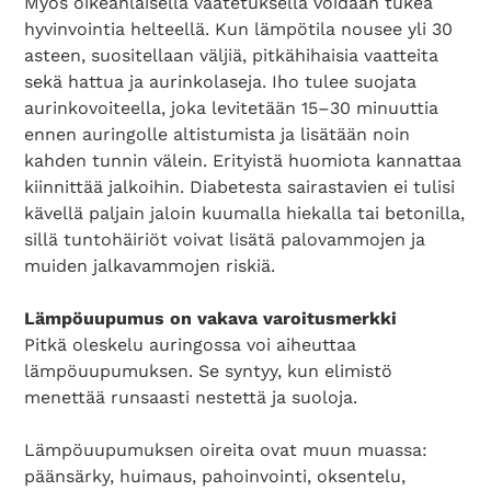
Myös oikeanlaisella vaatetuksella voidaan tukea
hyvinvointia helteellä. Kun lämpötila nousee yli 30
asteen, suositellaan väljiä, pitkähihaisia vaatteita
sekä hattua ja aurinkolaseja. Iho tulee suojata
aurinkovoiteella, joka levitetään 15–30 minuuttia
ennen auringolle altistumista ja lisätään noin
kahden tunnin välein. Erityistä huomiota kannattaa
kiinnittää jalkoihin. Diabetesta sairastavien ei tulisi
kävellä paljain jaloin kuumalla hiekalla tai betonilla,
sillä tuntohäiriöt voivat lisätä palovammojen ja
muiden jalkavammojen riskiä.
Search Diabetes Wellness Suomi
Lämpöuupumus on vakava varoitusmerkki
Pitkä oleskelu auringossa voi aiheuttaa
lämpöuupumuksen. Se syntyy, kun elimistö
menettää runsaasti nestettä ja suoloja.
Lämpöuupumuksen oireita ovat muun muassa:
päänsärky, huimaus, pahoinvointi, oksentelu,