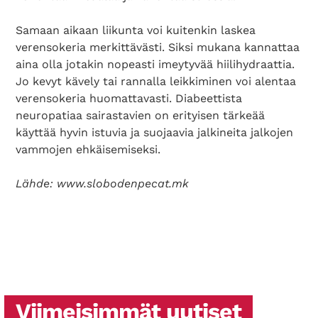
Samaan aikaan liikunta voi kuitenkin laskea
verensokeria merkittävästi. Siksi mukana kannattaa
aina olla jotakin nopeasti imeytyvää hiilihydraattia.
Jo kevyt kävely tai rannalla leikkiminen voi alentaa
verensokeria huomattavasti. Diabeettista
neuropatiaa sairastavien on erityisen tärkeää
käyttää hyvin istuvia ja suojaavia jalkineita jalkojen
vammojen ehkäisemiseksi.
Lähde: www.slobodenpecat.mk
Viimeisimmät uutiset