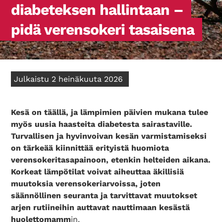
diabeteksen hallintaan –
pidä verensokeri tasaisena
Julkaistu 2 heinäkuuta 2026
Kesä on täällä, ja lämpimien päivien mukana tulee
myös uusia haasteita diabetesta sairastaville.
Turvallisen ja hyvinvoivan kesän varmistamiseksi
on tärkeää kiinnittää erityistä huomiota
verensokeritasapainoon, etenkin helteiden aikana.
Korkeat lämpötilat voivat aiheuttaa äkillisiä
muutoksia verensokeriarvoissa, joten
säännöllinen seuranta ja tarvittavat muutokset
arjen rutiineihin auttavat nauttimaan kesästä
huolettomamm
in.