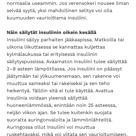
normaalia useammin. Jos verensokeri nousee ilman
selvää syytä, yksi mahdollinen selitys voi olla
kuumuuden vaurioittama insuliini.
Näin säilytät insuliinin oikein kesällä
Insuliini säilyy parhaiten jääkaapissa. Matkoilla tai
ulkona liikuttaessa se kannattaa kuljettaa
kylmälaukussa tai erityisessä insuliinin
säilytyspussissa. Avaamaton insuliini tulee säilyttää
2–8 asteen lämpötilassa. Jos insuliini on päässyt
jäätymään tai ylikuumenemaan, sen rakenne voi
muuttua sameaksi tai rakeiseksi ja sen teho
heikentyä. Tällöin sitä ei tule käyttää. Avattua
insuliinia voidaan yleensä säilyttää
huoneenlämmössä, enintään noin 25 asteessa,
neljän viikon ajan. Se tulee kuitenkin suojata
suoralta auringonvalolta ja lämmönlähteiltä.
Auringossa ollut insuliini voi muuttua
ruskehtavaksi, mikä voi viitata sen vaurioitumiseen.