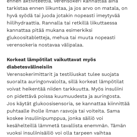
ennen aktiviteettia. Verensokeri kannattaa aina
tarkistaa ennen liikuntaa, ja jos arvo on matala, on
hyvä syödä tai juoda jotakin nopeasti imeytyvää
hiilihydraattia. Rannalla tai retkillä liikuttaessa
kannattaa pitää mukana esimerkiksi
glukoositabletteja, mehua tai muuta nopeasti
verensokeria nostavaa välipalaa.
Korkeat lämpötilat vaikuttavat myös
diabetesvälineisiin
Verensokerimittarit ja testiliuskat tulee suojata
suoralta auringonvalolta, sillä korkeat lämpötilat
voivat heikentää niiden tarkkuutta. Myös insuliini
on pidettävä poissa kuumuudesta ja auringosta.
Jos käytät glukoosisensoria, se kannattaa kiinnittää
puhtaalle iholle ilman rasvoja tai voiteita. Sama
koskee insuliinipumppua, jonka säiliö voi
kesähelteillä lämmetä tavallista enemmän. Tämän
vuoksi insuliinisäiliö voi olla tarpeen vaihtaa