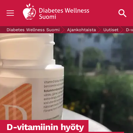
TIETOA DIABETEKSESTA
Diabetes Wellness Suomi
Ajankohtaista
Uutiset
D-v
TUTKIMUS
AJANKOHTAISTA
TIETOA MEISTÄ
ILMAISET DIABETESTUOTTEET
LAHJOITA
Mittaa verensokerisi
D-vitamiinin hyöty