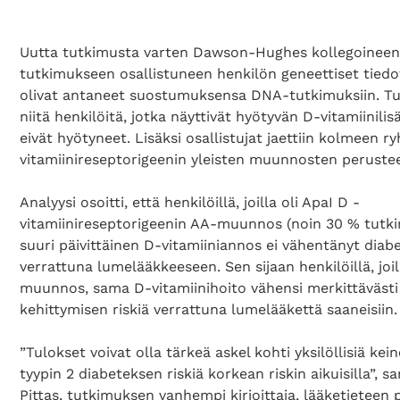
Uutta tutkimusta varten Dawson-Hughes kollegoineen
tutkimukseen osallistuneen henkilön geneettiset tiedot
olivat antaneet suostumuksensa DNA-tutkimuksiin. Tut
niitä henkilöitä, jotka näyttivät hyötyvän D-vitamiinilisä
eivät hyötyneet. Lisäksi osallistujat jaettiin kolmeen 
vitamiinireseptorigeenin yleisten muunnosten perustee
Analyysi osoitti, että henkilöillä, joilla oli ApaI D -
vitamiinireseptorigeenin AA-muunnos (noin 30 % tutk
suuri päivittäinen D-vitamiiniannos ei vähentänyt diabe
verrattuna lumelääkkeeseen. Sen sijaan henkilöillä, joil
muunnos, sama D-vitamiinihoito vähensi merkittävästi
kehittymisen riskiä verrattuna lumelääkettä saaneisiin.
”Tulokset voivat olla tärkeä askel kohti yksilöllisiä ke
tyypin 2 diabeteksen riskiä korkean riskin aikuisilla”, 
Pittas, tutkimuksen vanhempi kirjoittaja, lääketieteen 