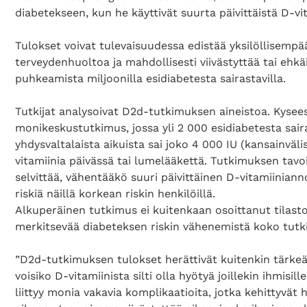
diabetekseen, kun he käyttivät suurta päivittäistä D-vi
Tulokset voivat tulevaisuudessa edistää yksilöllisempä
terveydenhuoltoa ja mahdollisesti viivästyttää tai ehk
puhkeamista miljoonilla esidiabetesta sairastavilla.
Tutkijat analysoivat D2d-tutkimuksen aineistoa. Kysees
monikeskustutkimus, jossa yli 2 000 esidiabetesta sai
yhdysvaltalaista aikuista sai joko 4 000 IU (kansainväli
vitamiinia päivässä tai lumelääkettä. Tutkimuksen tavoi
selvittää, vähentääkö suuri päivittäinen D-vitamiinian
riskiä näillä korkean riskin henkilöillä.
Alkuperäinen tutkimus ei kuitenkaan osoittanut tilastol
merkitsevää diabeteksen riskin vähenemistä koko tut
”D2d-tutkimuksen tulokset herättivät kuitenkin tärke
voisiko D-vitamiinista silti olla hyötyä joillekin ihmisi
liittyy monia vakavia komplikaatioita, jotka kehittyvät 