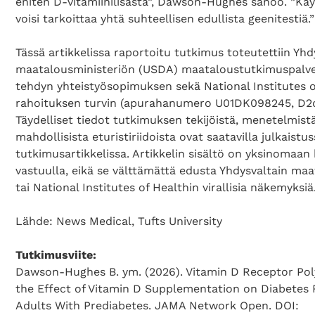
eniten D-vitamiinilisästä”, Dawson-Hughes sanoo. ”K
voisi tarkoittaa yhtä suhteellisen edullista geenitestiä.”
Tässä artikkelissa raportoitu tutkimus toteutettiin Yhd
maatalousministeriön (USDA) maataloustutkimuspalv
tehdyn yhteistyösopimuksen sekä National Institutes o
rahoituksen turvin (apurahanumero U01DK098245, D2d
Täydelliset tiedot tutkimuksen tekijöistä, menetelmistä,
mahdollisista eturistiriidoista ovat saatavilla julkaistu
tutkimusartikkelissa. Artikkelin sisältö on yksinomaan k
vastuulla, eikä se välttämättä edusta Yhdysvaltain ma
tai National Institutes of Healthin virallisia näkemyksiä
Lähde: News Medical, Tufts University
Tutkimusviite:
Dawson-Hughes B. ym. (2026). Vitamin D Receptor P
the Effect of Vitamin D Supplementation on Diabetes
Adults With Prediabetes. JAMA Network Open. DOI: