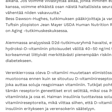
aikana. Jos voimme viivästyttää aikaa, jonka ihminen e
kanssa, voimme ehkäistä osan näistä haitallisista seura
vähentää niiden vakavuutta.”
Bess Dawson-Hughes, tutkimuksen pääkirjoittaja ja va
Tuftsin yliopiston Jean Mayer USDA Human Nutrition 
on Aging -tutkimuskeskuksessa.
Aiemmassa analyysissä D2d-tutkimusryhmä havaitsi, e
hydroksi-D-vitamiinin pitoisuudet välillä 40–50 ng/ml t
korkeammat liittyivät merkittävästi pienempään riskiin
diabetekseen.
Verenkierrossa oleva D-vitamiini muutetaan elimistössä
muotoonsa ennen kuin se sitoutuu D-vitamiinireseptori
joka auttaa soluja reagoimaan vitamiiniin. Tutkijat poht
tämän reseptorin geneettiset erot selittää, miksi osa i
vitamiinista ja osa ei. Haiman insuliinia tuottavissa sol
vitamiinireseptoreita, mikä viittaa siihen, että D-vitamii
insuliinin eritykseen ja verensokerin säätelyyn.