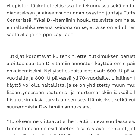
yliopiston lääketieteellisessä tiedekunnassa sekä endo
diabeteksen ja aineenvaihdunnan osaston johtaja Tuft
Centerissä. ”Yksi D-vitamiinin houkuttelevista ominais
ennaltaehkäisevänä keinona on se, että se on edullinen,
saatavilla ja helppo käyttää.”
Tutkijat korostavat kuitenkin, ettei tutkimuksen perus
aloittaa suurten D-vitamiiniannosten käyttöä omin pä
ehkäisemiseksi. Nykyiset suositukset ovat: 600 IU päiv
vuotiaille ja 800 IU päivässä yli 70-vuotiaille. Liiallinen
käyttö voi olla haitallista, ja se on yhdistetty muun m
lisääntyneeseen kaatumis- ja murtumariskiin iäkkäillä h
Lisätutkimuksia tarvitaan sen selvittämiseksi, ketkä vo
suuremmista D-vitamiiniannoksista.
”Tuloksemme viittaavat siihen, että tulevaisuudessa 
tunnistamaan ne esidiabetesta sairastavat henkilöt, jo