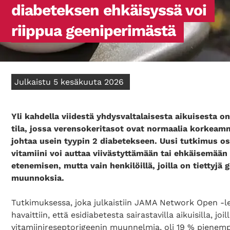
diabeteksen ehkäisyssä voi
riippua geeniperimästä
Julkaistu 5 kesäkuuta 2026
Yli kahdella viidestä yhdysvaltalaisesta aikuisesta on
tila, jossa verensokeritasot ovat normaalia korkeam
johtaa usein tyypin 2 diabetekseen. Uusi tutkimus oso
vitamiini voi auttaa viivästyttämään tai ehkäisemään
etenemisen, mutta vain henkilöillä, joilla on tiettyjä 
muunnoksia.
Tutkimuksessa, joka julkaistiin JAMA Network Open -l
havaittiin, että esidiabetesta sairastavilla aikuisilla, joill
vitamiinireseptorigeenin muunnelmia, oli 19 % pienempi