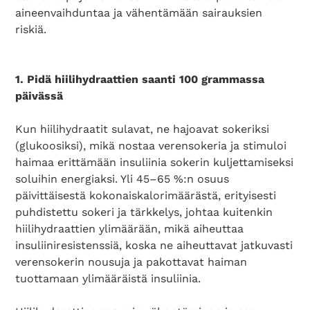
aineenvaihduntaa ja vähentämään sairauksien
riskiä.
1. Pidä hiilihydraattien saanti 100 grammassa
päivässä
Kun hiilihydraatit sulavat, ne hajoavat sokeriksi
(glukoosiksi), mikä nostaa verensokeria ja stimuloi
haimaa erittämään insuliinia sokerin kuljettamiseksi
soluihin energiaksi. Yli 45–65 %:n osuus
päivittäisestä kokonaiskalorimäärästä, erityisesti
puhdistettu sokeri ja tärkkelys, johtaa kuitenkin
hiilihydraattien ylimäärään, mikä aiheuttaa
insuliiniresistenssiä, koska ne aiheuttavat jatkuvasti
verensokerin nousuja ja pakottavat haiman
tuottamaan ylimääräistä insuliinia.