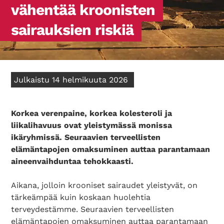
vähentää kroonisten
sairauksien riskiä
Julkaistu 14 helmikuuta 2026
Korkea verenpaine, korkea kolesteroli ja
liikalihavuus ovat yleistymässä monissa
ikäryhmissä. Seuraavien terveellisten
elämäntapojen omaksuminen auttaa parantamaan
aineenvaihduntaa tehokkaasti.
Aikana, jolloin krooniset sairaudet yleistyvät, on
tärkeämpää kuin koskaan huolehtia
terveydestämme. Seuraavien terveellisten
elämäntapojen omaksuminen auttaa parantamaan