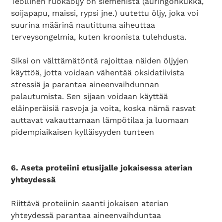
Teollinen ruokaöljy on siemenistä (auringonkukka,
soijapapu, maissi, rypsi jne.) uutettu öljy, joka voi
suurina määrinä nautittuna aiheuttaa
terveysongelmia, kuten kroonista tulehdusta.
Siksi on välttämätöntä rajoittaa näiden öljyjen
käyttöä, jotta voidaan vähentää oksidatiivista
stressiä ja parantaa aineenvaihdunnan
palautumista. Sen sijaan voidaan käyttää
eläinperäisiä rasvoja ja voita, koska nämä rasvat
auttavat vakauttamaan lämpötilaa ja luomaan
pidempiaikaisen kylläisyyden tunteen
6. Aseta proteiini etusijalle jokaisessa aterian
yhteydessä
Search Diabetes Wellness Suomi
Riittävä proteiinin saanti jokaisen aterian
yhteydessä parantaa aineenvaihduntaa