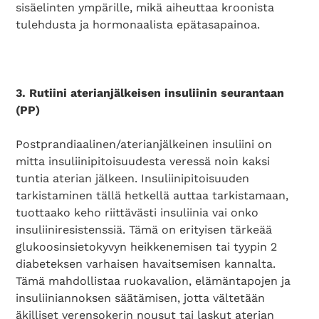
sisäelinten ympärille, mikä aiheuttaa kroonista
tulehdusta ja hormonaalista epätasapainoa.
3. Rutiini aterianjälkeisen insuliinin seurantaan
(PP)
Postprandiaalinen/aterianjälkeinen insuliini on
mitta insuliinipitoisuudesta veressä noin kaksi
tuntia aterian jälkeen. Insuliinipitoisuuden
tarkistaminen tällä hetkellä auttaa tarkistamaan,
tuottaako keho riittävästi insuliinia vai onko
insuliiniresistenssiä. Tämä on erityisen tärkeää
glukoosinsietokyvyn heikkenemisen tai tyypin 2
diabeteksen varhaisen havaitsemisen kannalta.
Tämä mahdollistaa ruokavalion, elämäntapojen ja
insuliiniannoksen säätämisen, jotta vältetään
äkilliset verensokerin nousut tai laskut aterian