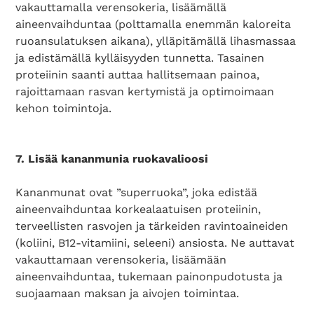
vakauttamalla verensokeria, lisäämällä
aineenvaihduntaa (polttamalla enemmän kaloreita
ruoansulatuksen aikana), ylläpitämällä lihasmassaa
ja edistämällä kylläisyyden tunnetta. Tasainen
proteiinin saanti auttaa hallitsemaan painoa,
rajoittamaan rasvan kertymistä ja optimoimaan
kehon toimintoja.
7. Lisää kananmunia ruokavalioosi
Kananmunat ovat ”superruoka”, joka edistää
aineenvaihduntaa korkealaatuisen proteiinin,
terveellisten rasvojen ja tärkeiden ravintoaineiden
(koliini, B12-vitamiini, seleeni) ansiosta. Ne auttavat
vakauttamaan verensokeria, lisäämään
aineenvaihduntaa, tukemaan painonpudotusta ja
suojaamaan maksan ja aivojen toimintaa.