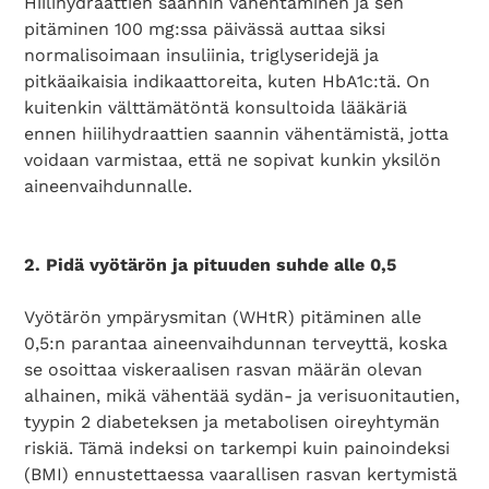
Hiilihydraattien saannin vähentäminen ja sen
pitäminen 100 mg:ssa päivässä auttaa siksi
normalisoimaan insuliinia, triglyseridejä ja
pitkäaikaisia indikaattoreita, kuten HbA1c:tä. On
kuitenkin välttämätöntä konsultoida lääkäriä
ennen hiilihydraattien saannin vähentämistä, jotta
voidaan varmistaa, että ne sopivat kunkin yksilön
aineenvaihdunnalle.
2. Pidä vyötärön ja pituuden suhde alle 0,5
Vyötärön ympärysmitan (WHtR) pitäminen alle
0,5:n parantaa aineenvaihdunnan terveyttä, koska
se osoittaa viskeraalisen rasvan määrän olevan
alhainen, mikä vähentää sydän- ja verisuonitautien,
tyypin 2 diabeteksen ja metabolisen oireyhtymän
riskiä. Tämä indeksi on tarkempi kuin painoindeksi
(BMI) ennustettaessa vaarallisen rasvan kertymistä