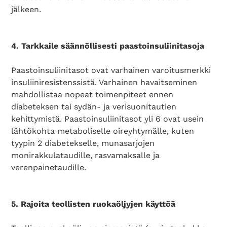
jälkeen.
4. Tarkkaile säännöllisesti paastoinsuliinitasoja
Paastoinsuliinitasot ovat varhainen varoitusmerkki
insuliiniresistenssistä. Varhainen havaitseminen
mahdollistaa nopeat toimenpiteet ennen
diabeteksen tai sydän- ja verisuonitautien
kehittymistä. Paastoinsuliinitasot yli 6 ovat usein
lähtökohta metaboliselle oireyhtymälle, kuten
tyypin 2 diabetekselle, munasarjojen
monirakkulataudille, rasvamaksalle ja
verenpainetaudille.
5. Rajoita teollisten ruokaöljyjen käyttöä