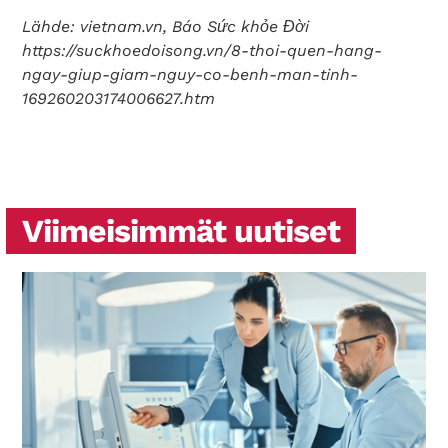
Lähde: vietnam.vn, Báo Sức khỏe Đời
https://suckhoedoisong.vn/8-thoi-quen-hang-
ngay-giup-giam-nguy-co-benh-man-tinh-
169260203174006627.htm
Viimeisimmät uutiset