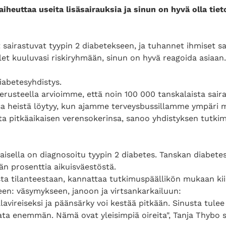
aiheuttaa useita lisäsairauksia ja sinun on hyvä olla tiet
airastuvat tyypin 2 diabetekseen, ja tuhannet ihmiset sai
let kuuluvasi riskiryhmään, sinun on hyvä reagoida asiaan.
iabetesyhdistys.
rusteella arvioimme, että noin 100 000 tanskalaista sair
sa heistä löytyy, kun ajamme terveysbussillamme ympäri m
ta pitkäaikaisen verensokerinsa, sanoo yhdistyksen tutki
aisella on diagnosoitu tyypin 2 diabetes. Tanskan diabet
n prosenttia aikuisväestöstä.
ta tilanteestaan, kannattaa tutkimuspäällikön mukaan ki
en: väsymykseen, janoon ja virtsankarkailuun:
alavireiseksi ja päänsärky voi kestää pitkään. Sinusta tule
sata enemmän. Nämä ovat yleisimpiä oireita", Tanja Thybo s