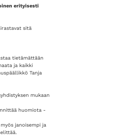
oinen erityisesti
rastavat sitä
astaa tietämättään
aata ja kaikki
muspäällikkö Tanja
esyhdistyksen mukaan
innittää huomiota -
e myös janoisempi ja
elittää.