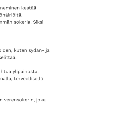
raneminen kestää
häiriöitä.
mmän sokeria. Siksi
iden, kuten sydän- ja
elittää.
ohtua ylipainosta.
alla, terveellisellä
en verensokerin, joka