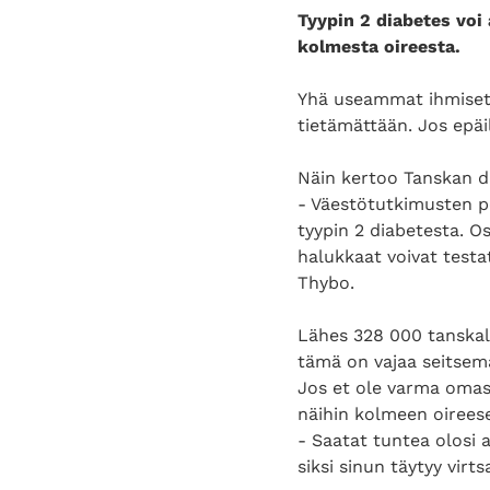
Tyypin 2 diabetes voi 
kolmesta oireesta.
Yhä useammat ihmiset s
tietämättään. Jos epäi
Näin kertoo Tanskan d
- Väestötutkimusten pe
tyypin 2 diabetesta. O
halukkaat voivat testa
Thybo.
Lähes 328 000 tanskal
tämä on vajaa seitsemä
Jos et ole varma omas
näihin kolmeen oireese
- Saatat tuntea olosi 
siksi sinun täytyy virt