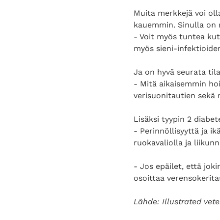
Muita merkkejä voi oll
kauemmin. Sinulla on m
- Voit myös tuntea kut
myös sieni-infektioide
Ja on hyvä seurata tila
- Mitä aikaisemmin ho
verisuonitautien sekä m
Lisäksi tyypin 2 diabet
- Perinnöllisyyttä ja ik
ruokavaliolla ja liikun
- Jos epäilet, että jok
osoittaa verensokerita
Lähde: Illustrated vet