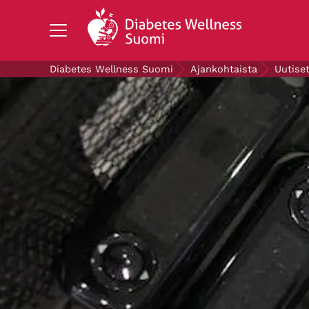
Search Diabetes Wellness Suomi
Diabetes Wellness Suomi
Ajankohtaista
Uutise
TIETOA DIABETEKSESTA
TUTKIMUS
AJANKOHTAISTA
TIETOA MEISTÄ
ILMAISET DIABETESTUOTTEET
LAHJOITA
Mittaa verensokerisi