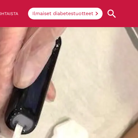
Ilmaiset diabetestuotteet
HTAISTA
Mikä on diabetes?
Diabeetikon keho ei pysty tuottamaan
insuliinia joko lainkaan tai riittävästi, tai
tuotettu insuliini ei toimi (nk.
insuliiniresistenssi). Yksinkertaisesti