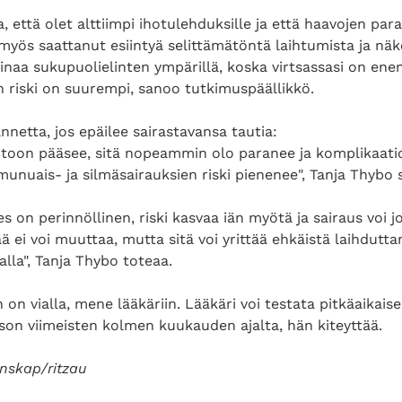
a, että olet alttiimpi ihotulehduksille ja että haavojen pa
yös saattanut esiintyä selittämätöntä laihtumista ja näkö
inaa sukupuolielinten ympärillä, koska virtsassasi on ene
n riski on suurempi, sanoo tutkimuspäällikkö.
nnetta, jos epäilee sairastavansa tautia:
itoon pääsee, sitä nopeammin olo paranee ja komplikaatio
unuais- ja silmäsairauksien riski pienenee", Tanja Thybo s
es on perinnöllinen, riski kasvaa iän myötä ja sairaus voi j
ää ei voi muuttaa, mutta sitä voi yrittää ehkäistä laihduttam
nalla", Tanja Thybo toteaa.
in on vialla, mene lääkäriin. Lääkäri voi testata pitkäaikais
son viimeisten kolmen kuukauden ajalta, hän kiteyttää.
enskap/ritzau