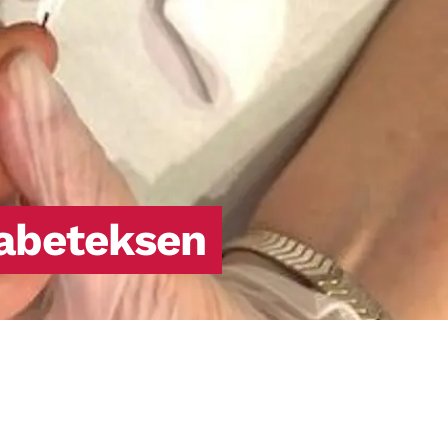
sanottuna sairaus estää kehoa
hyödyntämästä verenkierrossa olevaa
glukoosia, eli sokeria, energiaksi.
iabeteksen