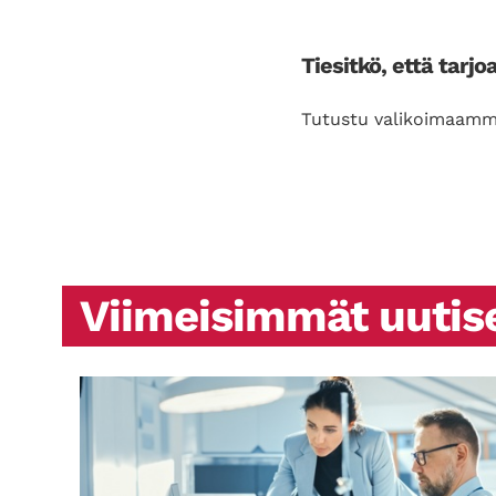
Tiesitkö, että tar
Tutustu valikoimaamme
Viimeisimmät uutis