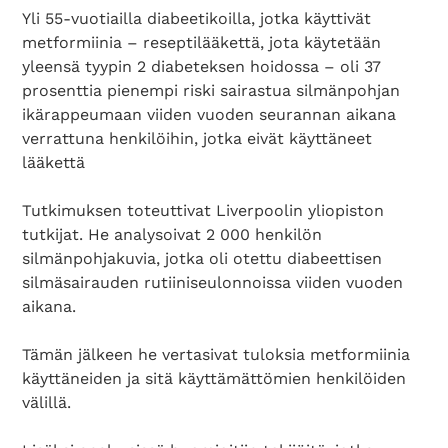
Yli 55-vuotiailla diabeetikoilla, jotka käyttivät
metformiinia – reseptilääkettä, jota käytetään
yleensä tyypin 2 diabeteksen hoidossa – oli 37
prosenttia pienempi riski sairastua silmänpohjan
ikärappeumaan viiden vuoden seurannan aikana
verrattuna henkilöihin, jotka eivät käyttäneet
lääkettä
Tutkimuksen toteuttivat Liverpoolin yliopiston
tutkijat. He analysoivat 2 000 henkilön
silmänpohjakuvia, jotka oli otettu diabeettisen
silmäsairauden rutiiniseulonnoissa viiden vuoden
aikana.
Tämän jälkeen he vertasivat tuloksia metformiinia
käyttäneiden ja sitä käyttämättömien henkilöiden
välillä.