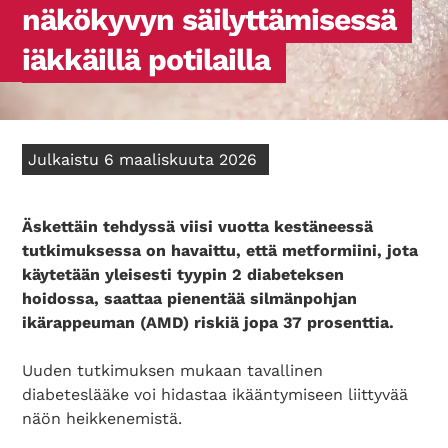
näkökyvyn säilyttämisessä
iäkkäillä potilailla
Julkaistu 6 maaliskuuta 2026
Äskettäin tehdyssä viisi vuotta kestäneessä
tutkimuksessa on havaittu, että metformiini, jota
käytetään yleisesti tyypin 2 diabeteksen
hoidossa, saattaa pienentää silmänpohjan
ikärappeuman (AMD) riskiä jopa 37 prosenttia.
Uuden tutkimuksen mukaan tavallinen
diabeteslääke voi hidastaa ikääntymiseen liittyvää
näön heikkenemistä.