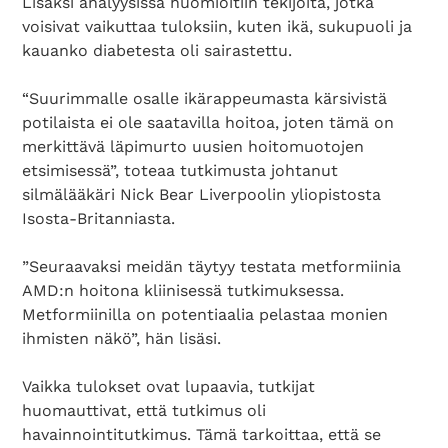
Lisäksi analyysissä huomioitiin tekijöitä, jotka
voisivat vaikuttaa tuloksiin, kuten ikä, sukupuoli ja
kauanko diabetesta oli sairastettu.
“Suurimmalle osalle ikärappeumasta kärsivistä
potilaista ei ole saatavilla hoitoa, joten tämä on
merkittävä läpimurto uusien hoitomuotojen
etsimisessä”, toteaa tutkimusta johtanut
silmälääkäri Nick Bear Liverpoolin yliopistosta
Isosta-Britanniasta.
”Seuraavaksi meidän täytyy testata metformiinia
AMD:n hoitona kliinisessä tutkimuksessa.
Metformiinilla on potentiaalia pelastaa monien
ihmisten näkö”, hän lisäsi.
Vaikka tulokset ovat lupaavia, tutkijat
huomauttivat, että tutkimus oli
havainnointitutkimus. Tämä tarkoittaa, että se