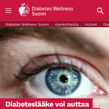
TIETOA DIABETEKSESTA
Diabetes Wellness Suomi
Ajankohtaista
Uutiset
Dia
TUTKIMUS
AJANKOHTAISTA
TIETOA MEISTÄ
ILMAISET DIABETESTUOTTEET
LAHJOITA
Mittaa verensokerisi
Diabeteslääke voi auttaa