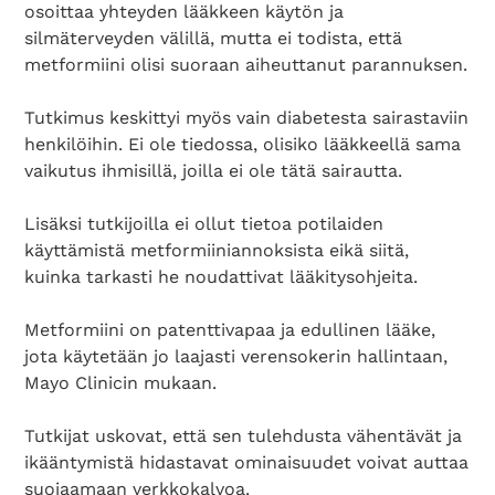
osoittaa yhteyden lääkkeen käytön ja
silmäterveyden välillä, mutta ei todista, että
metformiini olisi suoraan aiheuttanut parannuksen.
Tutkimus keskittyi myös vain diabetesta sairastaviin
henkilöihin. Ei ole tiedossa, olisiko lääkkeellä sama
vaikutus ihmisillä, joilla ei ole tätä sairautta.
Lisäksi tutkijoilla ei ollut tietoa potilaiden
käyttämistä metformiiniannoksista eikä siitä,
kuinka tarkasti he noudattivat lääkitysohjeita.
Metformiini on patenttivapaa ja edullinen lääke,
jota käytetään jo laajasti verensokerin hallintaan,
Mayo Clinicin mukaan.
Tutkijat uskovat, että sen tulehdusta vähentävät ja
ikääntymistä hidastavat ominaisuudet voivat auttaa
suojaamaan verkkokalvoa.