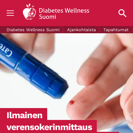
TIETOA DIABETEKSESTA
Diabetes Wellness Suomi
Ajankohtaista
Tapahtumat
TUTKIMUS
AJANKOHTAISTA
TIETOA MEISTÄ
ILMAISET DIABETESTUOTTEET
LAHJOITA
Mittaa verensokerisi
Ilmainen
verensokerinmittaus