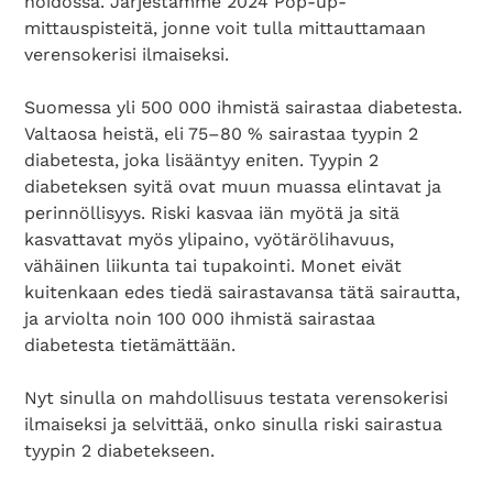
hoidossa. Järjestämme 2024 Pop-up-
mittauspisteitä, jonne voit tulla mittauttamaan
verensokerisi ilmaiseksi.
Suomessa yli 500 000 ihmistä sairastaa diabetesta.
Valtaosa heistä, eli 75–80 % sairastaa tyypin 2
diabetesta, joka lisääntyy eniten. Tyypin 2
diabeteksen syitä ovat muun muassa elintavat ja
perinnöllisyys. Riski kasvaa iän myötä ja sitä
kasvattavat myös ylipaino, vyötärölihavuus,
vähäinen liikunta tai tupakointi. Monet eivät
kuitenkaan edes tiedä sairastavansa tätä sairautta,
ja arviolta noin 100 000 ihmistä sairastaa
diabetesta tietämättään.
Nyt sinulla on mahdollisuus testata verensokerisi
ilmaiseksi ja selvittää, onko sinulla riski sairastua
tyypin 2 diabetekseen.