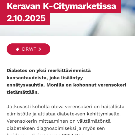
Keravan K-Citymarketissa
2.10.2025
DRWF
Diabetes on yksi merkittävimmistä
kansantaudeista, joka lisääntyy
ennätysvauhtia.
Monilla on kohonnut verensokeri
tietämättään.
Jatkuvasti koholla oleva verensokeri on haitallista
elimistölle ja altistaa diabeteksen kehittymiselle.
Verensokerin mittaaminen on välttämätöntä
diabeteksen diagnosoimiseksi ja myös sen