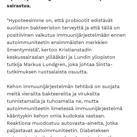
sairastua.
"Hypoteesimme on, että probiootit edistävät
suoliston bakteeriston terveyttä ja että tällä on
positiivinen vaikutus immuunijärjestelmään ennen
autoimmuniteetin ensimmäisten merkkien
ilmentymistä", kertoo Kristianstadin
keskussairaalan ylilääkäri ja Lundin yliopiston
tutkija Markus Lundgren, joka johtaa Sint1a-
tutkimuksen ruotsalaista osuutta.
Kehon immuunijärjestelmän tehtävä on suojata
meitä vierailta bakteereilta ja viruksilta
tunnistamalla ja tuhoamalla ne, mutta
autoimmuniteetin ilmetessä immuunijärjestelmä
kääntyykin kehon omia kudoksia vastaan.
Reaktiona muodostuu autovasta-aineita, jotka
paljastavat autoimmuniteetin. Diabeteksen