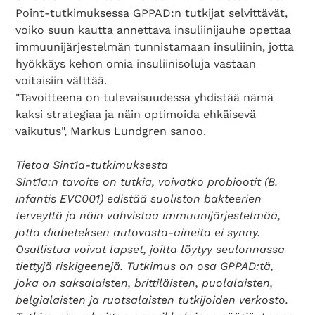
Point-tutkimuksessa GPPAD:n tutkijat selvittävät,
voiko suun kautta annettava insuliinijauhe opettaa
immuunijärjestelmän tunnistamaan insuliinin, jotta
hyökkäys kehon omia insuliinisoluja vastaan
voitaisiin välttää.
"Tavoitteena on tulevaisuudessa yhdistää nämä
kaksi strategiaa ja näin optimoida ehkäisevä
Search Diabetes Wellness Suomi
vaikutus", Markus Lundgren sanoo.
Tietoa Sint1a-tutkimuksesta
Sint1a:n tavoite on tutkia, voivatko probiootit (B.
infantis EVC001) edistää suoliston bakteerien
terveyttä ja näin vahvistaa immuunijärjestelmää,
jotta diabeteksen autovasta-aineita ei synny.
Osallistua voivat lapset, joilta löytyy seulonnassa
tiettyjä riskigeenejä. Tutkimus on osa GPPAD:tä,
joka on saksalaisten, brittiläisten, puolalaisten,
belgialaisten ja ruotsalaisten tutkijoiden verkosto.