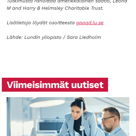
Tutkimusta rahoittaa amerikkalainen säätiö, Leona
M and Harry B Helmsley Charitable Trust.
Lisätietoja löydät osoitteesta
gppad.lu.se
Lähde: Lundin yliopisto / Sara Liedholm
Viimeisimmät uutiset