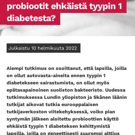
probiootit ehkäistä tyypin 1
diabetesta?
Julkaistu 10 helmikuuta 2022
Aiempi tutkimus on osoittanut, että lapsilla, joilla
on ollut autovasta-aineita ennen tyypin 1
diabetekseen sairastumista, on ollut myös
epätasapainoinen suoliston bakteeristo. Uudessa
tutkimuksessa Lundin yliopiston ja Skånen läänin
tutkijat aikovat tutkia eurooppalaisen
tutkijaverkoston viitekehyksessä, voiko pian
syntymän jälkeen aloitettu probioottien käyttö
ehkäistä tyypin 1 diabeteksen kehittymistä
lapsilla, joilla on geneettisesti suurempi alttius