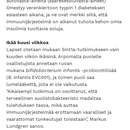
autovasta-aineita (saarekesoluvasta-aineet)
ilmestyy verenkiertoon tyypin 1 diabeteksen
esiasteen aikana, ja ne ovat merkki siitä, että
immuunijärjestelmä on alkanut tuhota kehon omia
insuliinia tuottavia soluja.
Ikää kuusi viikkoa
Lapset otetaan mukaan Sint1a-tutkimukseen vain
kuuden viikon ikäisinä. Arpomalla puolelle
osallistujista annetaan ruoan
mukana
bifidobacterium infantis
-probioottilisää
(B. infantis EVC001), ja toinen puoli saa
lumelääkettä, jolla ei ole vaikutusta.
"Aikaisempi tutkimus on osoittanut, että
terveellinen suolistobakteeristo madaltaa
tulehduksen tasoa, mikä auttaa
immuunijärjestelmää erottamaan vaaralliset ja
vaarattomat tunkeutujat toisistaan", Markus
Lundgren sanoo.