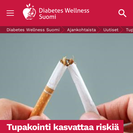
TIETOA DIABETEKSESTA
Diabetes Wellness Suomi
Ajankohtaista
Uutiset
Tup
TUTKIMUS
AJANKOHTAISTA
TIETOA MEISTÄ
ILMAISET DIABETESTUOTTEET
LAHJOITA
Mittaa verensokerisi
Tupakointi kasvattaa riskiä