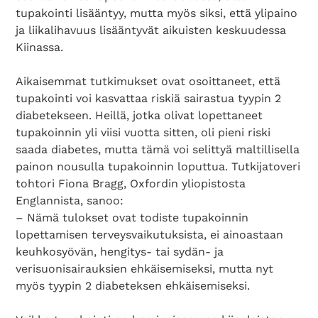
tupakointi lisääntyy, mutta myös siksi, että ylipaino
ja liikalihavuus lisääntyvät aikuisten keskuudessa
Kiinassa.
Aikaisemmat tutkimukset ovat osoittaneet, että
tupakointi voi kasvattaa riskiä sairastua tyypin 2
diabetekseen. Heillä, jotka olivat lopettaneet
tupakoinnin yli viisi vuotta sitten, oli pieni riski
saada diabetes, mutta tämä voi selittyä maltillisella
painon nousulla tupakoinnin loputtua. Tutkijatoveri
tohtori Fiona Bragg, Oxfordin yliopistosta
Englannista, sanoo:
Search Diabetes Wellness Suomi
– Nämä tulokset ovat todiste tupakoinnin
lopettamisen terveysvaikutuksista, ei ainoastaan
keuhkosyövän, hengitys- tai sydän- ja
verisuonisairauksien ehkäisemiseksi, mutta nyt
myös tyypin 2 diabeteksen ehkäisemiseksi.