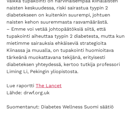
Vaikka tupakointi on harvinaisempaa kiinalaisten
naisten keskuudessa, riski sairastua tyypin 2
diabetekseen on kuitenkin suurempi, johtuen
naisten kehon suuremmasta rasvamäärästä.
– Emme voi vetää johtopäätöksiä siitä, että
tupakointi aiheuttaa tyypin 2 diabetesta, mutta kun
mietimme sairauksia ehkäiseviä strategioita
Kiinassa ja muualla, on tupakointi huomioitava
tärkeänä muokattavana tekijänä, erityisesti
diabeteksen yhteydessä, kertoo tutkija professori
Liming Li, Pekingin yliopistosta.
Lue raportti
The Lancet
Lähde: drwf.org.uk
Suomentanut: Diabetes Wellness Suomi säätiö