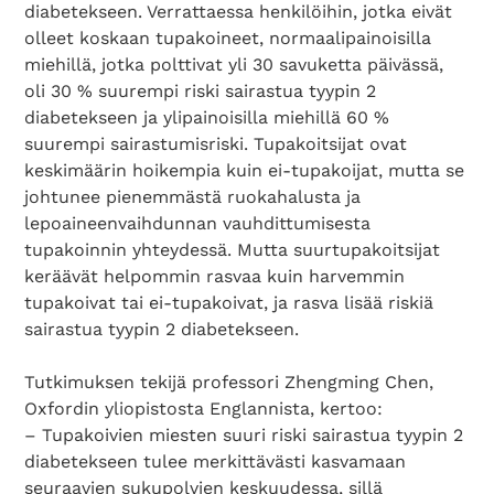
diabetekseen. Verrattaessa henkilöihin, jotka eivät
olleet koskaan tupakoineet, normaalipainoisilla
miehillä, jotka polttivat yli 30 savuketta päivässä,
oli 30 % suurempi riski sairastua tyypin 2
diabetekseen ja ylipainoisilla miehillä 60 %
suurempi sairastumisriski. Tupakoitsijat ovat
keskimäärin hoikempia kuin ei-tupakoijat, mutta se
johtunee pienemmästä ruokahalusta ja
lepoaineenvaihdunnan vauhdittumisesta
tupakoinnin yhteydessä. Mutta suurtupakoitsijat
keräävät helpommin rasvaa kuin harvemmin
tupakoivat tai ei-tupakoivat, ja rasva lisää riskiä
sairastua tyypin 2 diabetekseen.
Tutkimuksen tekijä professori Zhengming Chen,
Oxfordin yliopistosta Englannista, kertoo:
– Tupakoivien miesten suuri riski sairastua tyypin 2
diabetekseen tulee merkittävästi kasvamaan
seuraavien sukupolvien keskuudessa, sillä