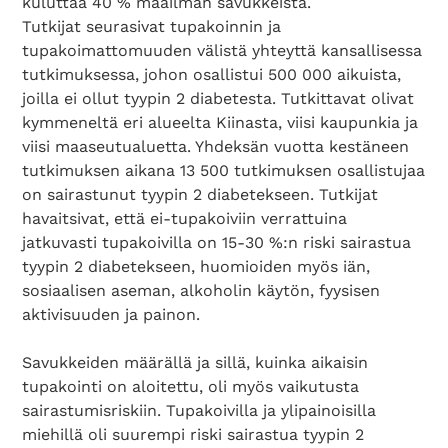
kuluttaa 40 % maailman savukkeista.
Tutkijat seurasivat tupakoinnin ja
tupakoimattomuuden välistä yhteyttä kansallisessa
tutkimuksessa, johon osallistui 500 000 aikuista,
joilla ei ollut tyypin 2 diabetesta. Tutkittavat olivat
kymmeneltä eri alueelta Kiinasta, viisi kaupunkia ja
viisi maaseutualuetta. Yhdeksän vuotta kestäneen
tutkimuksen aikana 13 500 tutkimuksen osallistujaa
on sairastunut tyypin 2 diabetekseen. Tutkijat
havaitsivat, että ei-tupakoiviin verrattuina
jatkuvasti tupakoivilla on 15-30 %:n riski sairastua
tyypin 2 diabetekseen, huomioiden myös iän,
sosiaalisen aseman, alkoholin käytön, fyysisen
aktivisuuden ja painon.
Savukkeiden määrällä ja sillä, kuinka aikaisin
tupakointi on aloitettu, oli myös vaikutusta
sairastumisriskiin. Tupakoivilla ja ylipainoisilla
miehillä oli suurempi riski sairastua tyypin 2