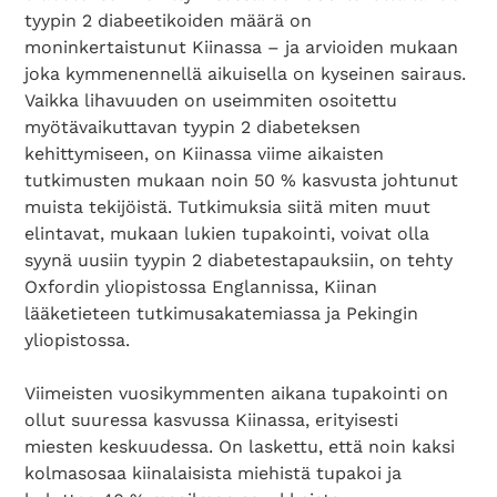
tyypin 2 diabeetikoiden määrä on
moninkertaistunut Kiinassa – ja arvioiden mukaan
joka kymmenennellä aikuisella on kyseinen sairaus.
Vaikka lihavuuden on useimmiten osoitettu
myötävaikuttavan tyypin 2 diabeteksen
kehittymiseen, on Kiinassa viime aikaisten
tutkimusten mukaan noin 50 % kasvusta johtunut
muista tekijöistä. Tutkimuksia siitä miten muut
elintavat, mukaan lukien tupakointi, voivat olla
syynä uusiin tyypin 2 diabetestapauksiin, on tehty
Oxfordin yliopistossa Englannissa, Kiinan
lääketieteen tutkimusakatemiassa ja Pekingin
yliopistossa.
Viimeisten vuosikymmenten aikana tupakointi on
ollut suuressa kasvussa Kiinassa, erityisesti
miesten keskuudessa. On laskettu, että noin kaksi
kolmasosaa kiinalaisista miehistä tupakoi ja