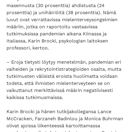
masennusta (30 prosenttia) ahdistusta (24
prosenttia) ja unihäiriöitä (38 prosenttia). Nämä
luvut ovat verrattavissa mielenterveysongelmien
määriin, jotka on raportoitu vastaavissa
tutkimuksissa pandemian aikana Kiinassa ja
Italiassa, Karin Brocki, psykologian laitoksen
professori, kertoo.
– Eroja tietysti löytyy menetelmän, pandemian eri
vaiheiden ja rekrytointistrategioiden osalta, mutta
tutkimusten välisistä eroista huolimatta voidaan
todeta, että ihmisten mielenterveyteen se on
vaikuttanut merkittävissä määrin negatiivisesti
kaikissa tutkimusmaissa.
Karin Brocki ja hänen tutkijakollegansa Lance
McCracken, Farzaneh Badinlou ja Monica Buhrman
olivat ajoissa liikenteessä kartoittamassa