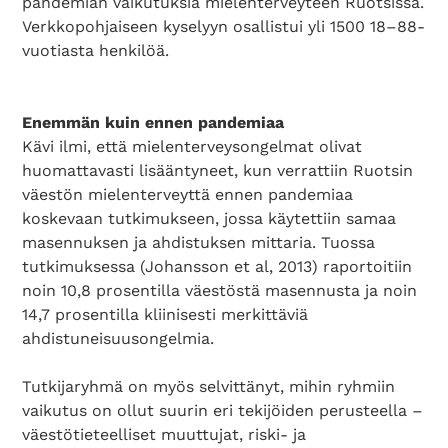
pandemian vaikutuksia mielenterveyteen Ruotsissa.
Verkkopohjaiseen kyselyyn osallistui yli 1500 18–88-
vuotiasta henkilöä.
Enemmän kuin ennen pandemiaa
Kävi ilmi, että mielenterveysongelmat olivat
huomattavasti lisääntyneet, kun verrattiin Ruotsin
väestön mielenterveyttä ennen pandemiaa
koskevaan tutkimukseen, jossa käytettiin samaa
masennuksen ja ahdistuksen mittaria. Tuossa
tutkimuksessa (Johansson et al, 2013) raportoitiin
noin 10,8 prosentilla väestöstä masennusta ja noin
14,7 prosentilla kliinisesti merkittäviä
ahdistuneisuusongelmia.
Tutkijaryhmä on myös selvittänyt, mihin ryhmiin
vaikutus on ollut suurin eri tekijöiden perusteella –
väestötieteelliset muuttujat, riski- ja