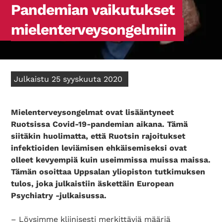
Pandemian vaikutukset
mielenterveysongelmiin
Julkaistu 25 syyskuuta 2020
Mielenterveysongelmat ovat lisääntyneet
Ruotsissa Covid-19-pandemian aikana. Tämä
siitäkin huolimatta, että Ruotsin rajoitukset
infektioiden leviämisen ehkäisemiseksi ovat
olleet kevyempiä kuin useimmissa muissa maissa.
Tämän osoittaa Uppsalan yliopiston tutkimuksen
tulos, joka julkaistiin äskettäin European
Psychiatry -julkaisussa.
– Löysimme kliinisesti merkittäviä määriä