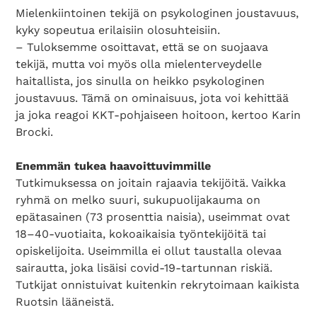
Mielenkiintoinen tekijä on psykologinen joustavuus,
kyky sopeutua erilaisiin olosuhteisiin.
– Tuloksemme osoittavat, että se on suojaava
tekijä, mutta voi myös olla mielenterveydelle
haitallista, jos sinulla on heikko psykologinen
joustavuus. Tämä on ominaisuus, jota voi kehittää
ja joka reagoi KKT-pohjaiseen hoitoon, kertoo Karin
Brocki.
Enemmän tukea haavoittuvimmille
Tutkimuksessa on joitain rajaavia tekijöitä. Vaikka
ryhmä on melko suuri, sukupuolijakauma on
epätasainen (73 prosenttia naisia), useimmat ovat
18–40-vuotiaita, kokoaikaisia työntekijöitä tai
Search Diabetes Wellness Suomi
opiskelijoita. Useimmilla ei ollut taustalla olevaa
sairautta, joka lisäisi covid-19-tartunnan riskiä.
Tutkijat onnistuivat kuitenkin rekrytoimaan kaikista
Ruotsin lääneistä.