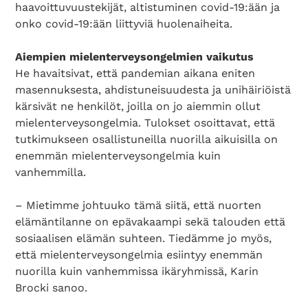
haavoittuvuustekijät, altistuminen covid-19:ään ja
onko covid-19:ään liittyviä huolenaiheita.
Aiempien mielenterveysongelmien vaikutus
He havaitsivat, että pandemian aikana eniten
masennuksesta, ahdistuneisuudesta ja unihäiriöistä
kärsivät ne henkilöt, joilla on jo aiemmin ollut
mielenterveysongelmia. Tulokset osoittavat, että
tutkimukseen osallistuneilla nuorilla aikuisilla on
enemmän mielenterveysongelmia kuin
vanhemmilla.
– Mietimme johtuuko tämä siitä, että nuorten
elämäntilanne on epävakaampi sekä talouden että
sosiaalisen elämän suhteen. Tiedämme jo myös,
että mielenterveysongelmia esiintyy enemmän
nuorilla kuin vanhemmissa ikäryhmissä, Karin
Brocki sanoo.