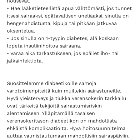
nousevat.
• Hae lääketieteellistä apua välittömästi, jos tunnet
itsesi sairaaksi, epätavallisen uneliaaksi, sinulla on
hengenahdistusta, kipuja tai pitkään jatkuvaa
oksentelua.
• Jos sinulla on 1-tyypin diabetes, älä koskaan
lopeta insuliinihoitoa sairaana.
• Varaa aika tarkastukseen, jos epäilet iho- tai
jalkainfektiota.
Suosittelemme diabeetikoille samoja
varotoimenpiteitä kuin muillekin sairastuneille.
Hyvä yleisterveys ja tiukka verensokerin tarkkailu
ovat tärkeitä tekijöitä sairastumisriskin
alentamiseen. Ylläpitämällä tasaisen
verensokeritason diabeetikon on mahdollista
ehkäistä komplikaatioita. Hyvä hoitosuunnitelma
auttaa valmistautumaan mahdollisiin sairaspäiviin.