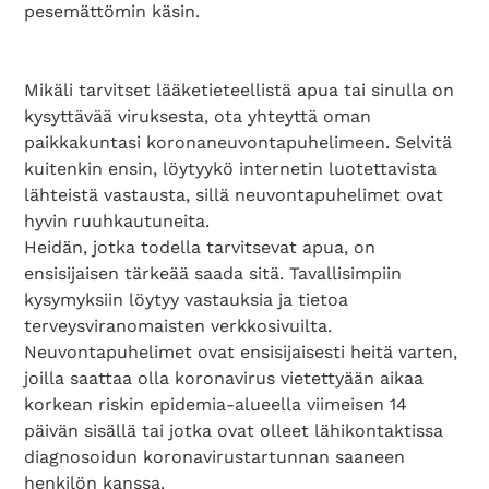
pesemättömin käsin.
Mikäli tarvitset lääketieteellistä apua tai sinulla on
kysyttävää viruksesta, ota yhteyttä oman
paikkakuntasi koronaneuvontapuhelimeen. Selvitä
kuitenkin ensin, löytyykö internetin luotettavista
lähteistä vastausta, sillä neuvontapuhelimet ovat
hyvin ruuhkautuneita.
Heidän, jotka todella tarvitsevat apua, on
ensisijaisen tärkeää saada sitä. Tavallisimpiin
kysymyksiin löytyy vastauksia ja tietoa
terveysviranomaisten verkkosivuilta.
Neuvontapuhelimet ovat ensisijaisesti heitä varten,
joilla saattaa olla koronavirus vietettyään aikaa
korkean riskin epidemia-alueella viimeisen 14
päivän sisällä tai jotka ovat olleet lähikontaktissa
diagnosoidun koronavirustartunnan saaneen
henkilön kanssa.