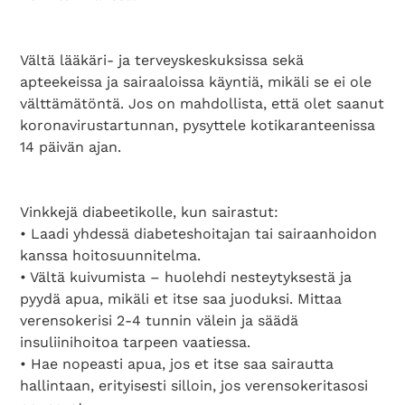
Vältä lääkäri- ja terveyskeskuksissa sekä
apteekeissa ja sairaaloissa käyntiä, mikäli se ei ole
välttämätöntä. Jos on mahdollista, että olet saanut
koronavirustartunnan, pysyttele kotikaranteenissa
14 päivän ajan.
Vinkkejä diabeetikolle, kun sairastut:
• Laadi yhdessä diabeteshoitajan tai sairaanhoidon
kanssa hoitosuunnitelma.
• Vältä kuivumista – huolehdi nesteytyksestä ja
pyydä apua, mikäli et itse saa juoduksi. Mittaa
verensokerisi 2-4 tunnin välein ja säädä
insuliinihoitoa tarpeen vaatiessa.
• Hae nopeasti apua, jos et itse saa sairautta
hallintaan, erityisesti silloin, jos verensokeritasosi
Search Diabetes Wellness Suomi