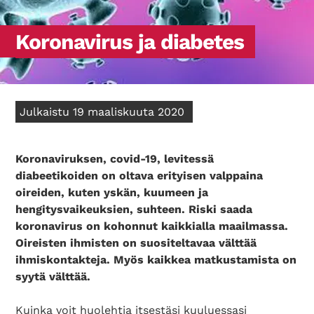
Koronavirus ja diabetes
Julkaistu 19 maaliskuuta 2020
Koronaviruksen, covid-19, levitessä
diabeetikoiden on oltava erityisen valppaina
oireiden, kuten yskän, kuumeen ja
hengitysvaikeuksien, suhteen. Riski saada
koronavirus on kohonnut kaikkialla maailmassa.
Oireisten ihmisten on suositeltavaa välttää
ihmiskontakteja. Myös kaikkea matkustamista on
syytä välttää.
Kuinka voit huolehtia itsestäsi kuuluessasi