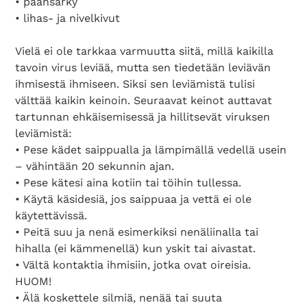
• päänsärky
• lihas- ja nivelkivut
Vielä ei ole tarkkaa varmuutta siitä, millä kaikilla
tavoin virus leviää, mutta sen tiedetään leviävän
ihmisestä ihmiseen. Siksi sen leviämistä tulisi
välttää kaikin keinoin. Seuraavat keinot auttavat
tartunnan ehkäisemisessä ja hillitsevät viruksen
leviämistä:
• Pese kädet saippualla ja lämpimällä vedellä usein
– vähintään 20 sekunnin ajan.
• Pese kätesi aina kotiin tai töihin tullessa.
• Käytä käsidesiä, jos saippuaa ja vettä ei ole
käytettävissä.
• Peitä suu ja nenä esimerkiksi nenäliinalla tai
hihalla (ei kämmenellä) kun yskit tai aivastat.
• Vältä kontaktia ihmisiin, jotka ovat oireisia.
HUOM!
• Älä koskettele silmiä, nenää tai suuta