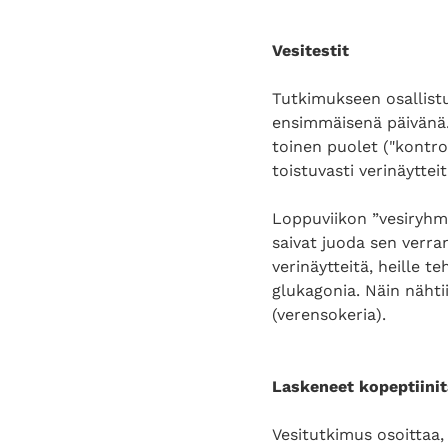
Vesitestit
Tutkimukseen osallistui
ensimmäisenä päivänä. 
toinen puolet ("kontro
toistuvasti verinäytte
Loppuviikon ”vesiryhmä
saivat juoda sen verran,
verinäytteitä, heille t
glukagonia. Näin nähti
(verensokeria).
Laskeneet kopeptiini
Vesitutkimus osoittaa,