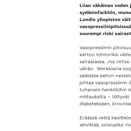
Liian vähäinen veden 
sydäninfarktiin, munu
Lundin yliopiston väit
vasopressiinipitoisuuks
suurempi riski sairast
Vasopressiinin pitoisu
kertoo tohtoriksi väite
sairaalassa. Jos virtsa
vähän. Merkkiaine kope
säätelee kehon nesteta
johtaa vasopressiinin 
tuhansiin henkilöihin 
mittauksilla – liittyvä
diabetekseen, kroonis
Eräässä vettä käsittele
selvittää, voisivatko r