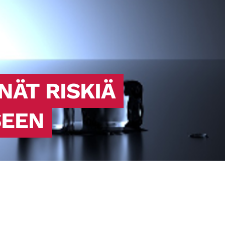
sanottuna sairaus estää kehoa
hyödyntämästä verenkierrossa olevaa
glukoosia, eli sokeria, energiaksi.
NÄT RISKIÄ
SEEN