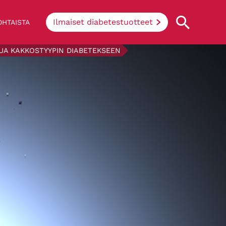
Ilmaiset diabetestuotteet
HTAISTA
TUA KAKKOSTYYPIN DIABETEKSEEN
Mikä on diabetes?
Diabeetikon keho ei pysty tuottamaan
insuliinia joko lainkaan tai riittävästi, tai
tuotettu insuliini ei toimi (nk.
insuliiniresistenssi). Yksinkertaisesti