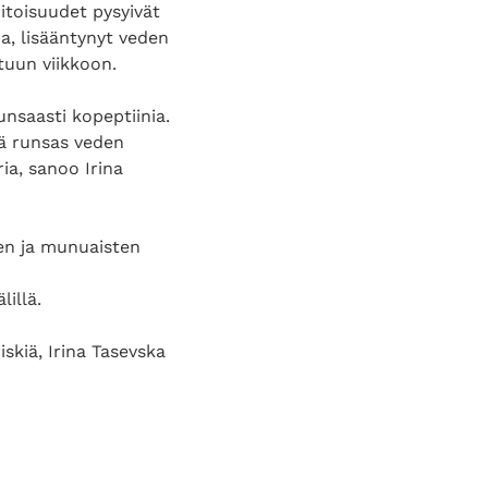
itoisuudet pysyivät
a, lisääntynyt veden
tuun viikkoon.
runsaasti kopeptiinia.
ä runsas veden
ia, sanoo Irina
een ja munuaisten
lillä.
skiä, Irina Tasevska