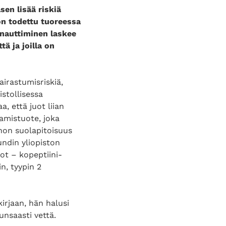
sen lisää riskiä
on todettu tuoreessa
 nauttiminen laskee
tä ja joilla on
airastumisriskiä,
istollisessa
a, että juot liian
amistuote, joka
ehon suolapitoisuus
undin yliopiston
ot – kopeptiini-
n, tyypin 2
kirjaan, hän halusi
runsaasti vettä.