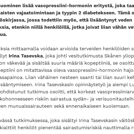
juominen lisää vasopressiini-hormonin eritystä, joka taa
aisten vajaatoimintaan ja tyypin 2 diabetekseen. Tämä 
öskirjassa, jossa todettiin myös, että lisääntynyt veden
ia, etenkin niillä henkilöillä, jotka joivat liian vähän vet
ua.
uksia mittaamalla voidaan arvioida terveiden henkilöiden s
llyt
Irina Tasevska
, joka johti vesitutkimusta Skånen yliop
 on väkevää ja sisältää suuria määriä kopeptiiniä, se osoitta
ptiini on mitattavissa oleva vasopressiini-hormonin hajo
sapainoa. Liian vähäinen nesteen saanti tai liian suuri k
lisääntymiseen. Irina Tasevskasin opinnäytetyö ja aiempi L
kohdistunut tutkimus osoitti, että korkeat vasopressiiniarv
t kohonneeseen riskiin sairastua sydän- ja verisuonitauteihi
een munuaissairauteen sekä ennenaikaiseen kuolemaan.
vässä tutkimuksessa, joka sisältyi Irina Tasevskasin väitös
iskialttiit henkilöt pienentää sairastumisriskiä nauttimalla 