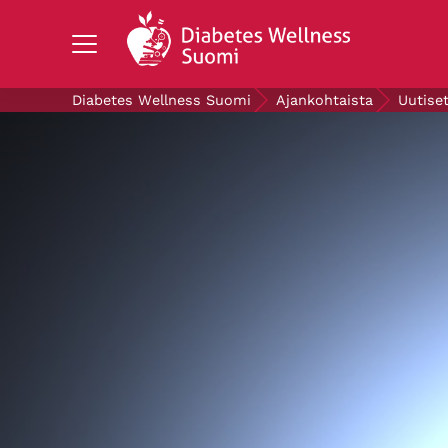
Search Diabetes Wellness Suomi
Diabetes Wellness Suomi
Ajankohtaista
Uutise
TIETOA DIABETEKSESTA
TUTKIMUS
AJANKOHTAISTA
TIETOA MEISTÄ
ILMAISET DIABETESTUOTTEET
LAHJOITA
Mittaa verensokerisi