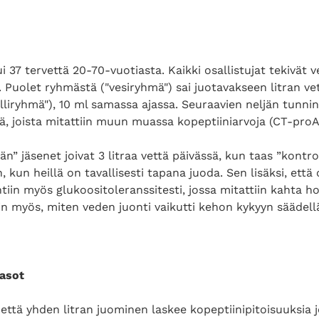
 37 tervettä 20-70-vuotiasta. Kaikki osallistujat tekivät v
Puolet ryhmästä ("vesiryhmä") sai juotavakseen litran vet
lliryhmä"), 10 ml samassa ajassa. Seuraavien neljän tunnin
itä, joista mitattiin muun muassa kopeptiiniarvoja (CT-proA
n” jäsenet joivat 3 litraa vettä päivässä, kun taas ”kontr
 kun heillä on tavallisesti tapana juoda. Sen lisäksi, että o
ehtiin myös glukoositoleranssitesti, jossa mitattiin kahta ho
in myös, miten veden juonti vaikutti kehon kykyyn säädell
tasot
 että yhden litran juominen laskee kopeptiinipitoisuuksia 