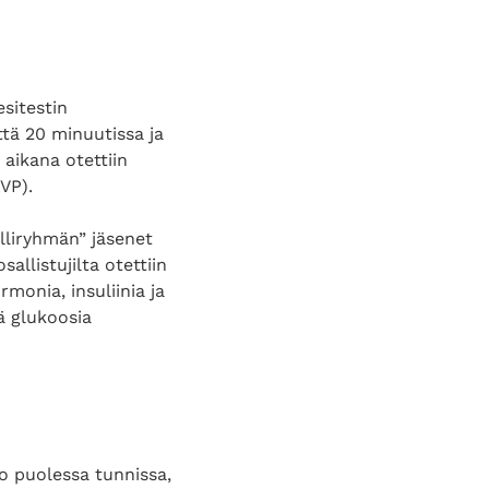
esitestin
tä 20 minuutissa ja
 aikana otettiin
VP).
olliryhmän” jäsenet
sallistujilta otettiin
rmonia, insuliinia ja
ä glukoosia
jo puolessa tunnissa,