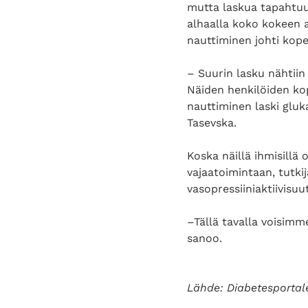
mutta laskua tapahtuu 
alhaalla koko kokeen a
nauttiminen johti kope
– Suurin lasku nähtiin h
Näiden henkilöiden ko
nauttiminen laski gluk
Tasevska.
Koska näillä ihmisillä
vajaatoimintaan, tutkij
vasopressiiniaktiivisuu
–Tällä tavalla voisimm
sanoo.
Lähde: Diabetesportal