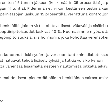
eniten 1,5 tunnin jälkeen (keskimäärin 39 prosenttia) ja p
jan (4 tuntia). Pidemmän eli viikon kestäneen testin aikan
ptiinitasojen laskuun 15 prosentilla, verrattuna kontrolloi
enkilöillä, joiden virtsa oli tavallisesti väkevää ja sisälsi 
peptiinipitoisuudet laskivat 40 %. Huomasimme myös, ett
agonipitoisuuksia, siis hormonin, joka kohottaa verensoker
 on kohonnut riski sydän- ja verisuonitauteihin, diabeteks
at haluavat tehdä lisäselvityksiä ja tutkia voisiko kehon
tta vähentää lisäämällä nesteen nauttimista pitkällä aikavä
e mahdollisesti pienentää näiden henkilöiden sairastumisri
en