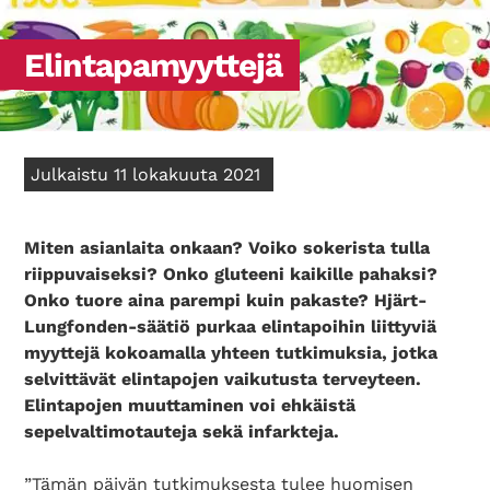
Elintapamyyttejä
Julkaistu 11 lokakuuta 2021
Miten asianlaita onkaan? Voiko sokerista tulla
riippuvaiseksi? Onko gluteeni kaikille pahaksi?
Onko tuore aina parempi kuin pakaste? Hjärt-
Lungfonden-säätiö purkaa elintapoihin liittyviä
myyttejä kokoamalla yhteen tutkimuksia, jotka
selvittävät elintapojen vaikutusta terveyteen.
Elintapojen muuttaminen voi ehkäistä
sepelvaltimotauteja sekä infarkteja.
”Tämän päivän tutkimuksesta tulee huomisen