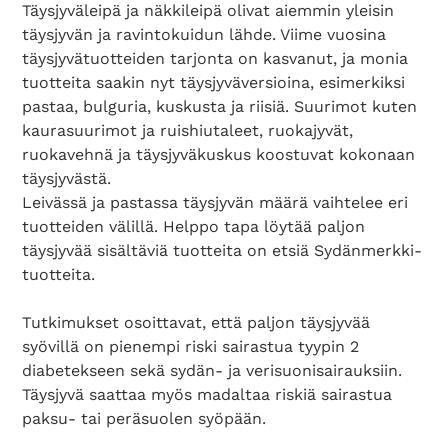
Täysjyväleipä ja näkkileipä olivat aiemmin yleisin
täysjyvän ja ravintokuidun lähde. Viime vuosina
täysjyvätuotteiden tarjonta on kasvanut, ja monia
tuotteita saakin nyt täysjyväversioina, esimerkiksi
pastaa, bulguria, kuskusta ja riisiä. Suurimot kuten
kaurasuurimot ja ruishiutaleet, ruokajyvät,
ruokavehnä ja täysjyväkuskus koostuvat kokonaan
täysjyvästä.
Leivässä ja pastassa täysjyvän määrä vaihtelee eri
tuotteiden välillä. Helppo tapa löytää paljon
täysjyvää sisältäviä tuotteita on etsiä Sydänmerkki-
tuotteita.
Tutkimukset osoittavat, että paljon täysjyvää
syövillä on pienempi riski sairastua tyypin 2
diabetekseen sekä sydän- ja verisuonisairauksiin.
Täysjyvä saattaa myös madaltaa riskiä sairastua
Search Diabetes Wellness Suomi
paksu- tai peräsuolen syöpään.