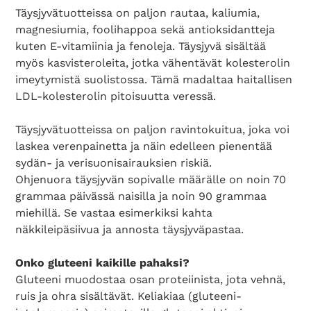
Täysjyvätuotteissa on paljon rautaa, kaliumia,
magnesiumia, foolihappoa sekä antioksidantteja
kuten E-vitamiinia ja fenoleja. Täysjyvä sisältää
myös kasvisteroleita, jotka vähentävät kolesterolin
imeytymistä suolistossa. Tämä madaltaa haitallisen
LDL-kolesterolin pitoisuutta veressä.
Täysjyvätuotteissa on paljon ravintokuitua, joka voi
laskea verenpainetta ja näin edelleen pienentää
sydän- ja verisuonisairauksien riskiä.
Ohjenuora täysjyvän sopivalle määrälle on noin 70
grammaa päivässä naisilla ja noin 90 grammaa
miehillä. Se vastaa esimerkiksi kahta
näkkileipäsiivua ja annosta täysjyväpastaa.
Onko gluteeni kaikille pahaksi?
Gluteeni muodostaa osan proteiinista, jota vehnä,
ruis ja ohra sisältävät. Keliakiaa (gluteeni-