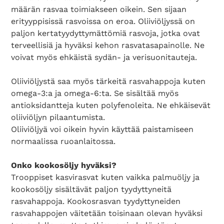
määrän rasvaa toimiakseen oikein. Sen sijaan
erityyppisissä rasvoissa on eroa. Oliiviöljyssä on
paljon kertatyydyttymättömiä rasvoja, jotka ovat
terveellisiä ja hyväksi kehon rasvatasapainolle. Ne
voivat myös ehkäistä sydän- ja verisuonitauteja.
Oliiviöljystä saa myös tärkeitä rasvahappoja kuten
omega-3:a ja omega-6:ta. Se sisältää myös
antioksidantteja kuten polyfenoleita. Ne ehkäisevät
oliiviöljyn pilaantumista.
Oliiviöljyä voi oikein hyvin käyttää paistamiseen
normaalissa ruoanlaitossa.
Onko kookosöljy hyväksi?
Trooppiset kasvirasvat kuten vaikka palmuöljy ja
kookosöljy sisältävät paljon tyydyttyneitä
rasvahappoja. Kookosrasvan tyydyttyneiden
rasvahappojen väitetään toisinaan olevan hyväksi