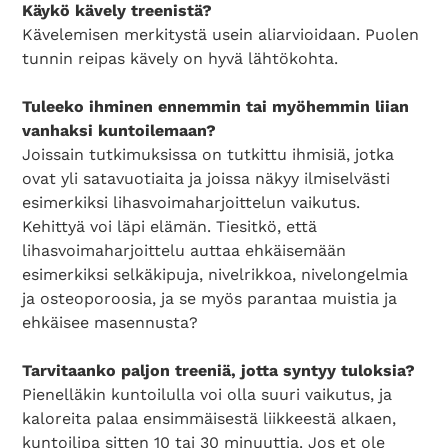
Käykö kävely treenistä?
Kävelemisen merkitystä usein aliarvioidaan. Puolen
tunnin reipas kävely on hyvä lähtökohta.
Tuleeko ihminen ennemmin tai myöhemmin liian
vanhaksi kuntoilemaan?
Joissain tutkimuksissa on tutkittu ihmisiä, jotka
ovat yli satavuotiaita ja joissa näkyy ilmiselvästi
esimerkiksi lihasvoimaharjoittelun vaikutus.
Kehittyä voi läpi elämän. Tiesitkö, että
lihasvoimaharjoittelu auttaa ehkäisemään
esimerkiksi selkäkipuja, nivelrikkoa, nivelongelmia
ja osteoporoosia, ja se myös parantaa muistia ja
ehkäisee masennusta?
Tarvitaanko paljon treeniä, jotta syntyy tuloksia?
Pienelläkin kuntoilulla voi olla suuri vaikutus, ja
kaloreita palaa ensimmäisestä liikkeestä alkaen,
kuntoilipa sitten 10 tai 30 minuuttia. Jos et ole