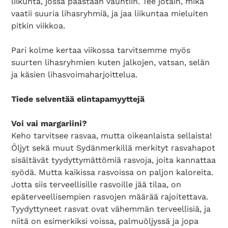
liikunta, jossa päästään vauhtiin. Tee jotain, mikä
vaatii suuria lihasryhmiä, ja jaa liikuntaa mieluiten
pitkin viikkoa.
Pari kolme kertaa viikossa tarvitsemme myös
suurten lihasryhmien kuten jalkojen, vatsan, selän
ja käsien lihasvoimaharjoittelua.
Tiede selventää elintapamyyttejä
Voi vai margariini?
Keho tarvitsee rasvaa, mutta oikeanlaista sellaista!
Öljyt sekä muut Sydänmerkillä merkityt rasvahapot
sisältävät tyydyttymättömiä rasvoja, joita kannattaa
syödä. Mutta kaikissa rasvoissa on paljon kaloreita.
Jotta siis terveellisille rasvoille jää tilaa, on
epäterveellisempien rasvojen määrää rajoitettava.
Tyydyttyneet rasvat ovat vähemmän terveellisiä, ja
niitä on esimerkiksi voissa, palmuöljyssä ja jopa