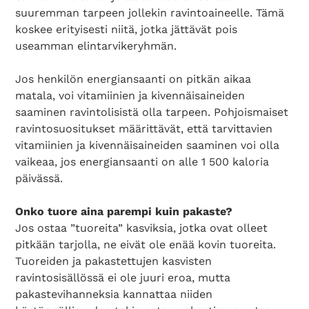
suuremman tarpeen jollekin ravintoaineelle. Tämä
koskee erityisesti niitä, jotka jättävät pois
useamman elintarvikeryhmän.
Jos henkilön energiansaanti on pitkän aikaa
matala, voi vitamiinien ja kivennäisaineiden
saaminen ravintolisistä olla tarpeen. Pohjoismaiset
ravintosuositukset määrittävät, että tarvittavien
vitamiinien ja kivennäisaineiden saaminen voi olla
vaikeaa, jos energiansaanti on alle 1 500 kaloria
päivässä.
Onko tuore aina parempi kuin pakaste?
Jos ostaa ”tuoreita” kasviksia, jotka ovat olleet
pitkään tarjolla, ne eivät ole enää kovin tuoreita.
Tuoreiden ja pakastettujen kasvisten
ravintosisällössä ei ole juuri eroa, mutta
pakastevihanneksia kannattaa niiden