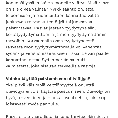
kookosöljyssä, mikä on monelle yllätys. Mikä rasva
on siis oikea valinta? Nyrkkisääntö on, että
leipomiseen ja ruoanlaittoon kannattaa valita
juoksevaa rasvaa kuten öljyä tai juoksevaa
paistorasvaa. Rasvat jaetaan tyydyttyneisiin,
kertatyydyttymättömiin ja monityydyttymättömin
rasvoihin. Korvaamalla osan tyydyttyneestä
rasvasta monityydyttymättömällä voi vähentää
sydän- ja verisuonisairauksien riskiä. Leivän päälle
kannattaa laittaa Sydänmerkin saanutta
valmistetta, joka sisältää terveellisiä rasvoja.
Voinko käyttää paistamiseen oliiviöljyä?
Yksi pitkäikäisimpiä keittiömyyttejä on, että
oliiviöljyä ei voisi käyttää paistamiseen. Oliiviöljy on
hyvä, terveellinen ja maukas vaihtoehto, joka sopii
loistavasti myös pannulle.
Rasva ei ole vaarallista, ja keho tarvitseekin tietyn