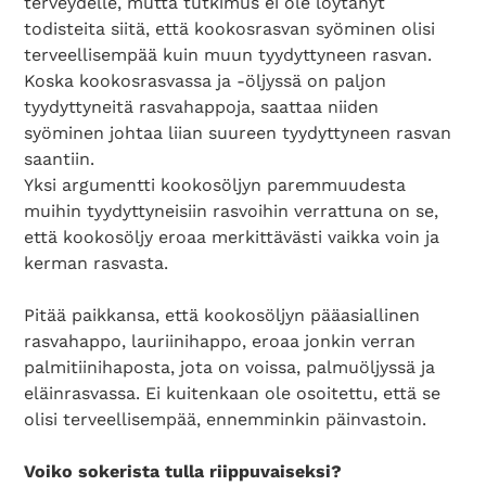
terveydelle, mutta tutkimus ei ole löytänyt
todisteita siitä, että kookosrasvan syöminen olisi
terveellisempää kuin muun tyydyttyneen rasvan.
Koska kookosrasvassa ja -öljyssä on paljon
tyydyttyneitä rasvahappoja, saattaa niiden
syöminen johtaa liian suureen tyydyttyneen rasvan
saantiin.
Yksi argumentti kookosöljyn paremmuudesta
muihin tyydyttyneisiin rasvoihin verrattuna on se,
että kookosöljy eroaa merkittävästi vaikka voin ja
kerman rasvasta.
Pitää paikkansa, että kookosöljyn pääasiallinen
rasvahappo, lauriinihappo, eroaa jonkin verran
palmitiinihaposta, jota on voissa, palmuöljyssä ja
eläinrasvassa. Ei kuitenkaan ole osoitettu, että se
olisi terveellisempää, ennemminkin päinvastoin.
Voiko sokerista tulla riippuvaiseksi?