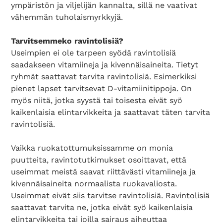
ympäristön ja viljelijän kannalta, sillä ne vaativat
vähemmän tuholaismyrkkyjä.
Tarvitsemmeko ravintolisiä?
Useimpien ei ole tarpeen syödä ravintolisiä
saadakseen vitamiineja ja kivennäisaineita. Tietyt
ryhmät saattavat tarvita ravintolisiä. Esimerkiksi
pienet lapset tarvitsevat D-vitamiinitippoja. On
myös niitä, jotka syystä tai toisesta eivät syö
kaikenlaisia elintarvikkeita ja saattavat täten tarvita
ravintolisiä.
Vaikka ruokatottumuksissamme on monia
puutteita, ravintotutkimukset osoittavat, että
useimmat meistä saavat riittävästi vitamiineja ja
kivennäisaineita normaalista ruokavaliosta.
Useimmat eivät siis tarvitse ravintolisiä. Ravintolisiä
saattavat tarvita ne, jotka eivät syö kaikenlaisia
elintarvikkeita tai joilla sairaus aiheuttaa