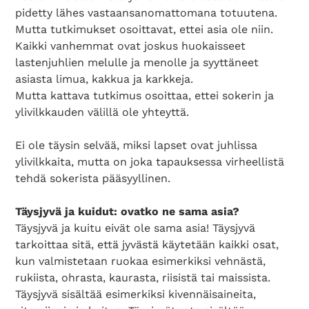
pidetty lähes vastaansanomattomana totuutena.
Mutta tutkimukset osoittavat, ettei asia ole niin.
Kaikki vanhemmat ovat joskus huokaisseet
lastenjuhlien melulle ja menolle ja syyttäneet
asiasta limua, kakkua ja karkkeja.
Mutta kattava tutkimus osoittaa, ettei sokerin ja
ylivilkkauden välillä ole yhteyttä.
Ei ole täysin selvää, miksi lapset ovat juhlissa
ylivilkkaita, mutta on joka tapauksessa virheellistä
tehdä sokerista pääsyyllinen.
Täysjyvä ja kuidut: ovatko ne sama asia?
Täysjyvä ja kuitu eivät ole sama asia! Täysjyvä
tarkoittaa sitä, että jyvästä käytetään kaikki osat,
kun valmistetaan ruokaa esimerkiksi vehnästä,
rukiista, ohrasta, kaurasta, riisistä tai maissista.
Täysjyvä sisältää esimerkiksi kivennäisaineita,