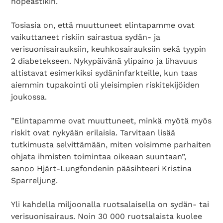
nopeastikin.
Tosiasia on, että muuttuneet elintapamme ovat
vaikuttaneet riskiin sairastua sydän- ja
verisuonisairauksiin, keuhkosairauksiin sekä tyypin
2 diabetekseen. Nykypäivänä ylipaino ja lihavuus
altistavat esimerkiksi sydäninfarkteille, kun taas
aiemmin tupakointi oli yleisimpien riskitekijöiden
joukossa.
”Elintapamme ovat muuttuneet, minkä myötä myös
riskit ovat nykyään erilaisia. Tarvitaan lisää
tutkimusta selvittämään, miten voisimme parhaiten
ohjata ihmisten toimintaa oikeaan suuntaan”,
sanoo Hjärt-Lungfondenin pääsihteeri Kristina
Sparreljung.
Yli kahdella miljoonalla ruotsalaisella on sydän- tai
verisuonisairaus. Noin 30 000 ruotsalaista kuolee