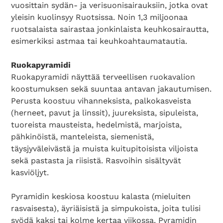
vuosittain sydän- ja verisuonisairauksiin, jotka ovat
yleisin kuolinsyy Ruotsissa. Noin 1,3 miljoonaa
ruotsalaista sairastaa jonkinlaista keuhkosairautta,
esimerkiksi astmaa tai keuhkoahtaumatautia.
Ruokapyramidi
Ruokapyramidi näyttää terveellisen ruokavalion
koostumuksen sekä suuntaa antavan jakautumisen.
Perusta koostuu vihanneksista, palkokasveista
(herneet, pavut ja linssit), juureksista, sipuleista,
tuoreista mausteista, hedelmistä, marjoista,
pähkinöistä, manteleista, siemenistä,
täysjyväleivästä ja muista kuitupitoisista viljoista
sekä pastasta ja riisistä. Rasvoihin sisältyvät
kasviöljyt.
Pyramidin keskiosa koostuu kalasta (mieluiten
rasvaisesta), äyriäisistä ja simpukoista, joita tulisi
syödä kaksi tai kolme kertaa viikossa. Pyramidin