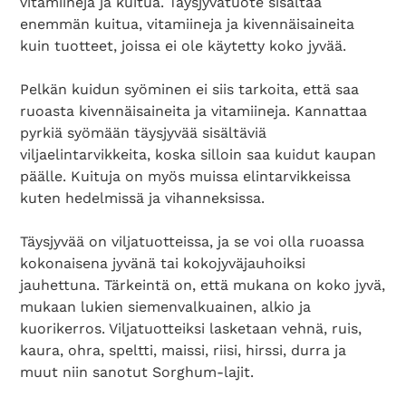
vitamiineja ja kuitua. Täysjyvätuote sisältää
enemmän kuitua, vitamiineja ja kivennäisaineita
kuin tuotteet, joissa ei ole käytetty koko jyvää.
Pelkän kuidun syöminen ei siis tarkoita, että saa
ruoasta kivennäisaineita ja vitamiineja. Kannattaa
pyrkiä syömään täysjyvää sisältäviä
viljaelintarvikkeita, koska silloin saa kuidut kaupan
päälle. Kuituja on myös muissa elintarvikkeissa
kuten hedelmissä ja vihanneksissa.
Täysjyvää on viljatuotteissa, ja se voi olla ruoassa
kokonaisena jyvänä tai kokojyväjauhoiksi
jauhettuna. Tärkeintä on, että mukana on koko jyvä,
mukaan lukien siemenvalkuainen, alkio ja
kuorikerros. Viljatuotteiksi lasketaan vehnä, ruis,
kaura, ohra, speltti, maissi, riisi, hirssi, durra ja
muut niin sanotut Sorghum-lajit.