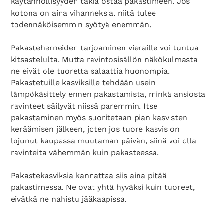
käytännöllisyyden takia ostaa pakastimeen. Jos
kotona on aina vihanneksia, niitä tulee
todennäköisemmin syötyä enemmän.
Pakasteherneiden tarjoaminen vieraille voi tuntua
kitsastelulta. Mutta ravintosisällön näkökulmasta
ne eivät ole tuoretta salaattia huonompia.
Pakastetuille kasviksille tehdään usein
lämpökäsittely ennen pakastamista, minkä ansiosta
ravinteet säilyvät niissä paremmin. Itse
pakastaminen myös suoritetaan pian kasvisten
keräämisen jälkeen, joten jos tuore kasvis on
lojunut kaupassa muutaman päivän, siinä voi olla
ravinteita vähemmän kuin pakasteessa.
Pakastekasviksia kannattaa siis aina pitää
pakastimessa. Ne ovat yhtä hyväksi kuin tuoreet,
eivätkä ne nahistu jääkaapissa.