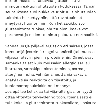
intoleranssia) sairastavilla gluteeni aktivoi
immuunireaktion ohutsuolen kudoksessa. Tämän
seurauksena suolinukka vaurioituu ja ohutsuolen
toiminta heikentyy niin, että ravintoaineet
imeytyvät huonommin. Kun keliaakikko syö
gluteenitonta ruokaa, ohutsuolen limakalvot
paranevat ja niiden toiminta palautuu normaaliksi.
Vehnäallergia (vilja-allergia) on eri sairaus, jossa
immuunijärjestelmä reagoi vehnässä (tai muussa
viljassa) oleviin pieniin proteiineihin. Oireet ovat
samankaltaiset kuin muissakin allergioissa, eli
ihottuma, vatsakipu, oksentaminen, astma ja
allerginen nuha. Vehnän aiheuttamia vakavia
anafylaktisia reaktioita on tilastoitu, ja
kuolemantapauksiakin on ilmennyt.
Jos epäilee keliakiaa tai vilja-allergiaa, on syytä
ottaa yhteyttä terveydenhoitoon. Itsenäisesti ei
tule kokeilla gluteenitonta ruokavaliota, koska se