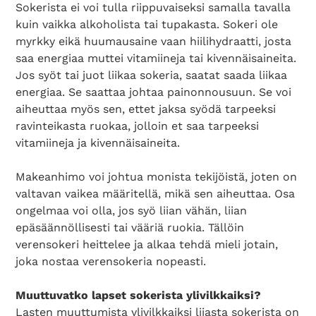
Sokerista ei voi tulla riippuvaiseksi samalla tavalla
kuin vaikka alkoholista tai tupakasta. Sokeri ole
myrkky eikä huumausaine vaan hiilihydraatti, josta
saa energiaa muttei vitamiineja tai kivennäisaineita.
Jos syöt tai juot liikaa sokeria, saatat saada liikaa
energiaa. Se saattaa johtaa painonnousuun. Se voi
aiheuttaa myös sen, ettet jaksa syödä tarpeeksi
ravinteikasta ruokaa, jolloin et saa tarpeeksi
vitamiineja ja kivennäisaineita.
Makeanhimo voi johtua monista tekijöistä, joten on
valtavan vaikea määritellä, mikä sen aiheuttaa. Osa
ongelmaa voi olla, jos syö liian vähän, liian
epäsäännöllisesti tai vääriä ruokia. Tällöin
verensokeri heittelee ja alkaa tehdä mieli jotain,
joka nostaa verensokeria nopeasti.
Muuttuvatko lapset sokerista ylivilkkaiksi?
Lasten muuttumista ylivilkkaiksi liiasta sokerista on