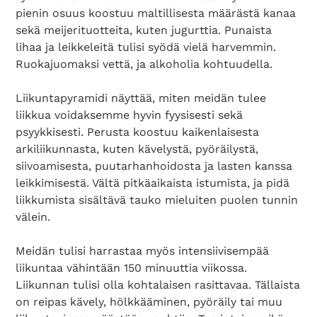
pienin osuus koostuu maltillisesta määrästä kanaa
sekä meijerituotteita, kuten jugurttia. Punaista
lihaa ja leikkeleitä tulisi syödä vielä harvemmin.
Ruokajuomaksi vettä, ja alkoholia kohtuudella.
Liikuntapyramidi näyttää, miten meidän tulee
liikkua voidaksemme hyvin fyysisesti sekä
psyykkisesti. Perusta koostuu kaikenlaisesta
arkiliikunnasta, kuten kävelystä, pyöräilystä,
siivoamisesta, puutarhanhoidosta ja lasten kanssa
leikkimisestä. Vältä pitkäaikaista istumista, ja pidä
liikkumista sisältävä tauko mieluiten puolen tunnin
välein.
Meidän tulisi harrastaa myös intensiivisempää
liikuntaa vähintään 150 minuuttia viikossa.
Liikunnan tulisi olla kohtalaisen rasittavaa. Tällaista
on reipas kävely, hölkkääminen, pyöräily tai muu