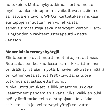
hoitokeino. Mutta nykytutkimus kertoo meille
myös, kuinka elintapamme vaikuttavat riskiimme
sairastua eri tavoin. WHO:n kartoituksen mukaan
elintapojen muuttaminen voi ehkäistä
sepelvaltimotauteja sekä infarkteja”, kertoo Hjärt-
Lungfondenin ravitsemusterapeutti Anette
Jansson.
Monenlaisia terveyshyötyjä
Elintapamme ovat muuttuneet aikojen saatossa.
Ruotsalaisten keskuudessa esimerkiksi istuminen
on lisääntynyt ajan myötä. Lihavien aikuisten määrä
on kolminkertaistunut 1980-luvulta, ja tuore
tutkimus paljastaa, että huonot
ruokailutottumukset ja liikkumattomuus ovat
lisääntyneet pandemian aikana. Siksi kaikkien olisi
hyödyllistä tarkastella elintapojaan. Ja vaikka
sairastaisikin jo, voi terveyshyötyjä saavuttaa