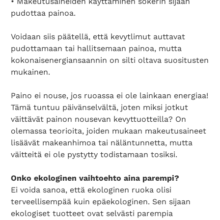
• Makeutusaineiden käyttäminen sokerin sijaan
pudottaa painoa.
Voidaan siis päätellä, että kevytlimut auttavat
pudottamaan tai hallitsemaan painoa, mutta
kokonaisenergiansaannin on silti oltava suositusten
mukainen.
Paino ei nouse, jos ruoassa ei ole lainkaan energiaa!
Tämä tuntuu päivänselvältä, joten miksi jotkut
väittävät painon nousevan kevyttuotteilla? On
olemassa teorioita, joiden mukaan makeutusaineet
lisäävät makeanhimoa tai näläntunnetta, mutta
väitteitä ei ole pystytty todistamaan tosiksi.
Onko ekologinen vaihtoehto aina parempi?
Ei voida sanoa, että ekologinen ruoka olisi
terveellisempää kuin epäekologinen. Sen sijaan
ekologiset tuotteet ovat selvästi parempia