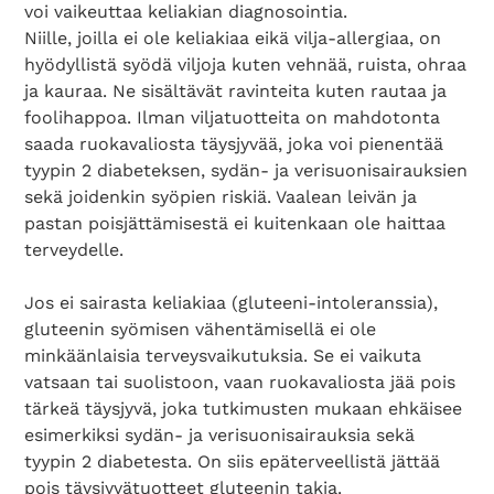
voi vaikeuttaa keliakian diagnosointia.
Niille, joilla ei ole keliakiaa eikä vilja-allergiaa, on
hyödyllistä syödä viljoja kuten vehnää, ruista, ohraa
ja kauraa. Ne sisältävät ravinteita kuten rautaa ja
foolihappoa. Ilman viljatuotteita on mahdotonta
saada ruokavaliosta täysjyvää, joka voi pienentää
tyypin 2 diabeteksen, sydän- ja verisuonisairauksien
sekä joidenkin syöpien riskiä. Vaalean leivän ja
pastan poisjättämisestä ei kuitenkaan ole haittaa
terveydelle.
Jos ei sairasta keliakiaa (gluteeni-intoleranssia),
gluteenin syömisen vähentämisellä ei ole
minkäänlaisia terveysvaikutuksia. Se ei vaikuta
vatsaan tai suolistoon, vaan ruokavaliosta jää pois
tärkeä täysjyvä, joka tutkimusten mukaan ehkäisee
esimerkiksi sydän- ja verisuonisairauksia sekä
tyypin 2 diabetesta. On siis epäterveellistä jättää
pois täysjyvätuotteet gluteenin takia.